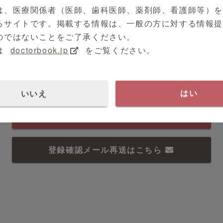
は、医療関係者（医師、歯科医師、薬剤師、看護師等）
るサイトです。掲載する情報は、一般の方に対する情報
のではないことをご了承ください。
は
doctorbook.jp
をご覧ください。
ログイン
いいえ
はい
新規会員登録(無料)はこちら
登録確認メール再送はこちら