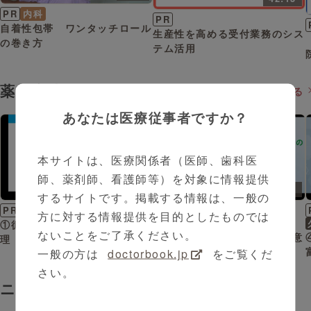
PR
内科
PR
自着性包帯 ワンタッチロール
生産性を高める受付業務のシス
の巻き方
テム活用
薬物療法
もっと見る
あなたは医療従事者ですか？
本サイトは、医療関係者（医師、歯科医
師、薬剤師、看護師等）を対象に情報提供
10:45
2:23
するサイトです。掲載する情報は、一般の
PR
循環器系疾患
PR
循環器系疾患
方に対する情報提供を目的としたものでは
久留 一郎 先生
①循環器対策基本法での尿酸管
ないことをご了承ください。
⑤血清尿酸値5.0mg/dL台の意
理（株式会社富士薬品）
義（株式会社富士薬品）
一般の方は
doctorbook.jp
をご覧くだ
さい。
ニュース（DIweb）