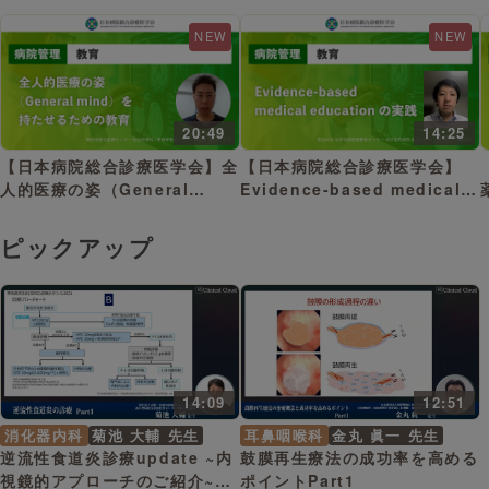
NEW
NEW
20:49
14:25
【日本病院総合診療医学会】全
【日本病院総合診療医学会】
人的医療の姿（General
Evidence-based medical
mind）を持たせるための教育
educationの実践
ピックアップ
14:09
12:51
消化器内科
菊池 大輔 先生
耳鼻咽喉科
金丸 眞一 先生
逆流性食道炎診療update ~内
鼓膜再生療法の成功率を高める
視鏡的アプローチのご紹介~
ポイントPart1