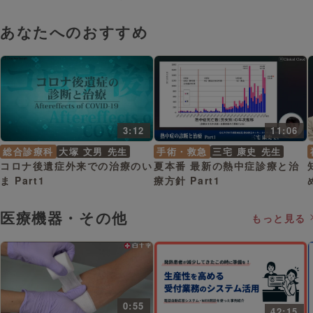
Part1
あなたへのおすすめ
3:12
11:06
総合診療科
大塚 文男 先生
手術・救急
三宅 康史 先生
コロナ後遺症外来での治療のい
夏本番 最新の熱中症診療と治
ま Part1
療方針 Part1
医療機器・その他
もっと見る
0:55
42:15