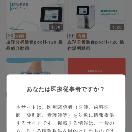
1:30
1:26
PR
内科
PR
内科
血球分析装置pocH-120 製
血球分析装置pocH-120 操
品紹介動画
作説明動画
2:33
あなたは医療従事者ですか？
PR
小児科
5:25
【カテリープラスI.V.スリ
PR
内科
本サイトは、医療関係者（医師、歯科医
ット 小児用】貼り方・はが
医院経営ミニセミナー 診療
し方ご紹介動画
師、薬剤師、看護師等）を対象に情報提供
DXの重要性～なぜDXを進
するサイトです。掲載する情報は、一般の
める必要があるのか？～
方に対する情報提供を目的としたものでは