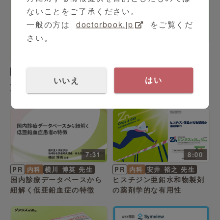
ないことをご了承ください。
一般の方は
doctorbook.jp
をご覧くだ
さい。
PR
内科
小野間 優介 先生
7:05
沖山 翔 先生
これからのかかりつけ医の
PR
内科
ための医療DXと医療AI
いいえ
はい
患者の受診離脱を予防し経
営基盤を安定化！患者管理
システムの導入メリットと
活用事例のご紹介
7:31
8:00
PR
内科
横川 博英 先生
PR
内科
安井 裕之 先生
国内診療データベースから
ヒスチジン亜鉛水和物製剤
紐解く低亜鉛血症の特徴
の薬剤学的な有用性