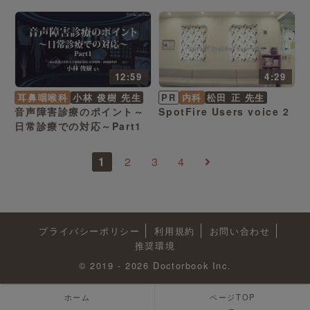
の原因・検査・治療・リハ
ビリ
12:59
4:29
耳鼻咽喉科
小林 俊樹 先生
PR
内科
松田 正 先生
音声障害診療のポイント～
SpotFire Users voice 2
日常診療での対応～Part1
1
2
3
4
プライバシーポリシー
利用規約
お問い合わせ
推奨環境
© 2019 - 2026 Doctorbook Inc.
ホーム
ページTOP