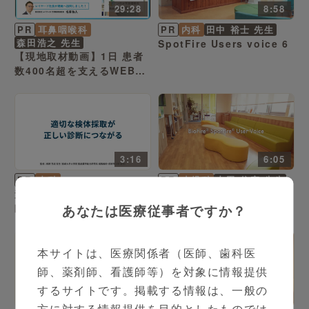
29:28
8:58
PR
耳鼻咽喉科
PR
内科
田中 裕士 先生
森田浩之 先生
SpotFire Users voice 6
【現地取材動画】1日 患者
数400名超を支えるWEB問
診運用と組織マネジメント
の秘訣 いろは耳鼻咽喉科
現地取材
3:16
6:05
PR
内科
PR
小児科
内田 信宏 先生
適切な検体採取が正しい診
SpotFire Users voice 5
あなたは医療従事者ですか？
断につながる
本サイトは、医療関係者（医師、歯科医
師、薬剤師、看護師等）を対象に情報提供
するサイトです。掲載する情報は、一般の
10:56
5:46
方に対する情報提供を目的としたものでは