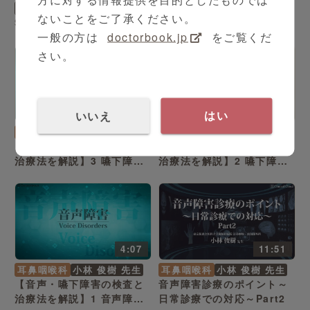
PR
小児科
橋本 光司 先生
PR
内科
伊藤 祐一 先生
ないことをご了承ください。
SpotFire Users voice 4
SpotFire Users voice 3
一般の方は
doctorbook.jp
をご覧くだ
さい。
3:30
3:48
いいえ
はい
耳鼻咽喉科
小林 俊樹 先生
耳鼻咽喉科
小林 俊樹 先生
【音声・嚥下障害の検査と
【音声・嚥下障害の検査と
治療法を解説】3 嚥下障害
治療法を解説】2 嚥下障害
の症状・原因
の症状・原因
4:07
11:51
耳鼻咽喉科
小林 俊樹 先生
耳鼻咽喉科
小林 俊樹 先生
【音声・嚥下障害の検査と
音声障害診療のポイント～
治療法を解説】1 音声障害
日常診療での対応～Part2