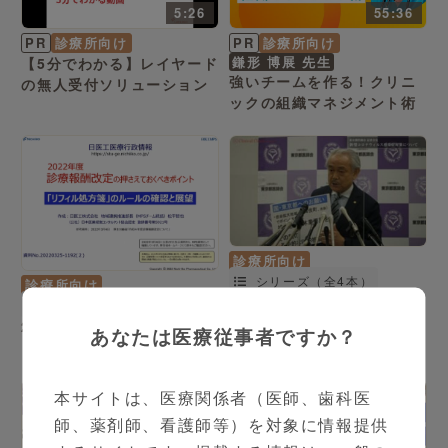
5:26
55:36
PR
診療所向け
PR
診療所向け
鎌形 博展 先生
【5分でわかる】レイヤード
強いチームを作る！クリニ
の無人受付ソリューション
ックの組織マネジメント術
診療所向け
シリーズ（全4本）
診療所向け
東京都医師会 記者会見
シリーズ（全3本）
(2020.7.10)
2022年度 診療報酬改定セ
あなたは医療従事者ですか？
ミナー
本サイトは、医療関係者（医師、歯科医
師、薬剤師、看護師等）を対象に情報提供