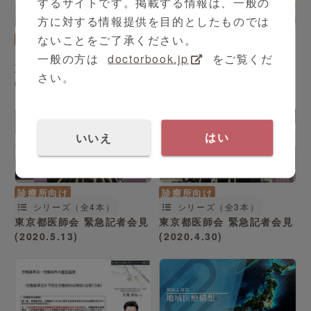
するサイトです。掲載する情報は、一般の
方に対する情報提供を目的としたものでは
ないことをご了承ください。
診療所向け
診療所向け
シリーズ（全4本）
シリーズ（全4本）
一般の方は
doctorbook.jp
をご覧くだ
東京都医師会 緊急記者会見
日本医師会 定例記者会見
さい。
(2020.6.10)
(2020.5.20)
いいえ
はい
診療所向け
診療所向け
シリーズ（全4本）
シリーズ（全3本）
東京都医師会 緊急記者会見
東京都医師会 緊急記者会見
(2020.5.13)
(2020.4.30)