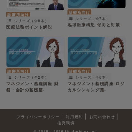
診療所向け
診療所向け
シリーズ（全7本）
シリーズ（全8本）
地域医療構想-傾向と対策-
医療法務ポイント解説
診療所向け
診療所向け
シリーズ（全2本）
シリーズ（全6本）
マネジメント基礎講座-財
マネジメント基礎講座-ロジ
務・会計の基礎篇-
カルシンキング篇-
プライバシーポリシー
利用規約
お問い合わせ
推奨環境
© 2019 - 2026 Doctorbook Inc.