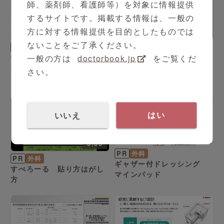
師、薬剤師、看護師等）を対象に情報提供
するサイトです。掲載する情報は、一般の
方に対する情報提供を目的としたものでは
3:17
ないことをご了承ください。
PR
外科
泌尿器科
サルバ吸水シート・超吸水
一般の方は
doctorbook.jp
をご覧くだ
シリーズ（全2本）
マットご紹介
横浜市大泌尿器科における
さい。
ロボット支援手術の現状
いいえ
はい
4:46
3:53
PR
外科
PR
外科
ギャザー付ドレッシング
すべろーる 貼り方はがし
マインパッド
方