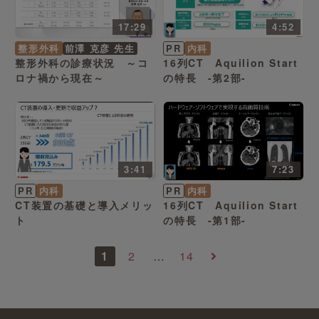
17:29
4:52
整形外科
前澤 克彦 先生
PR
内科
整形外科の診療状況 ～コ
16列CT Aquilion Start
ロナ禍から現在～
の特長 -第2部-
3:41
7:23
PR
内科
PR
内科
CT装置の基礎と導入メリッ
16列CT Aquilion Start
ト
の特長 -第1部-
1
2
…
14