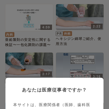
2:22
4:59
PR
外科
内科
ヘキシジン綿球ご紹介、使
亜鉛製剤の安定性に関する
用方法
検証〜一包化調剤の課題〜
2:17
3:16
PR
外科
PR
内科
ポビ綿球ご紹介、使用方法
あなたは医療従事者ですか？
サージカルマスクプレミア
ムご紹介、使用方法他
本サイトは、医療関係者（医師、歯科医