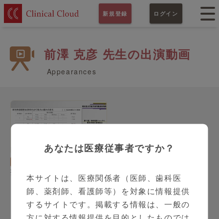
新規登録
ログイン
前澤 克彦 先生の出演動画
Appearances
あなたは医療従事者ですか？
17:29
整形外科
前澤 克彦 先生
整形外科の診療状況 ～コ
本サイトは、医療関係者（医師、歯科医
ロナ禍から現在～
師、薬剤師、看護師等）を対象に情報提供
するサイトです。掲載する情報は、一般の
方に対する情報提供を目的としたものでは