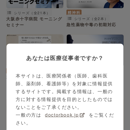
精神科
シリーズ（全21本）
大阪赤十字病院 モーニング
シリーズ（全2本）
急性薬物中毒の初期対応
セミナー
あなたは医療従事者ですか？
3:56
内科
神林 崇 先生
精神科
本サイトは、医療関係者（医師、歯科医
起立性調節障害
シリーズ（全18本）
地域に根差したうつ病治療
師、薬剤師、看護師等）を対象に情報提供
への貢献
するサイトです。掲載する情報は、一般の
方に対する情報提供を目的としたものでは
ないことをご了承ください。
一般の方は
doctorbook.jp
をご覧くだ
さい。
3:49