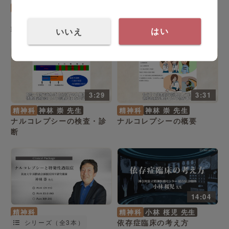
精神科
精神科
神林 崇 先生
ナルコレプシーの治療法
シリーズ（全3本）
朝に起きられない中高生
いいえ
はい
3:29
3:31
精神科
神林 崇 先生
精神科
神林 崇 先生
ナルコレプシーの検査・診
ナルコレプシーの概要
断
14:04
精神科
精神科
小林 桜児 先生
依存症臨床の考え方
シリーズ（全3本）