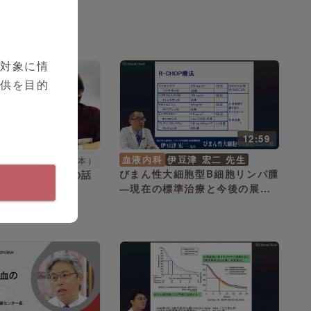
の悪性化
を対象に情
提供を目的
12:59
血液内科
伊豆津 宏二 先生
シリーズ（全5本）
びまん性大細胞型B細胞リンパ腫
対する薬物療法の話
―現在の標準治療と今後の展望
―