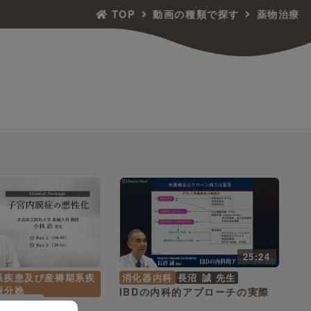
TOP
動画の種類で探す
薬物治療
25:24
系疾患及び産褥期系疾
消化器内科
長沼 誠 先生
娠分娩
IBDの内科的アプローチの実際
（全2本）