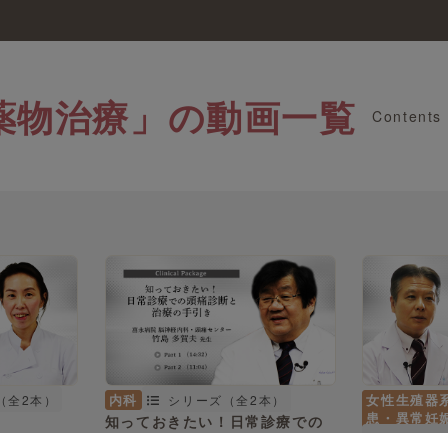
薬物治療」の動画一覧
Contents
女性生殖器
内科
（全2本）
シリーズ（全2本）
患・異常妊
知っておきたい！日常診療での
シリーズ
頭痛診断と治療の手引き