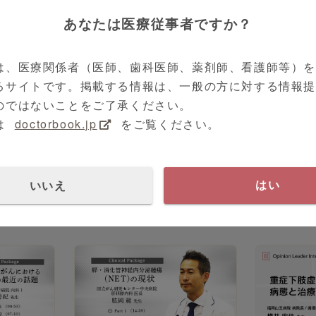
子宮内膜症
あなたは医療従事者ですか？
は、医療関係者（医師、歯科医師、薬剤師、看護師等）
るサイトです。掲載する情報は、一般の方に対する情報
のではないことをご了承ください。
は
doctorbook.jp
をご覧ください。
11:02
15:13
先生
消化器外科
池田 正孝 先生
呼吸器内科
ト阻害剤の
がんと血栓症 一次予防と抗凝固
進行肺癌に
いいえ
はい
用
薬治療
題