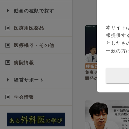
動画の種類で探す
本サイト
医療用医薬品
報提供す
としたも
医療機器・その他
一般の方
病院情報
呼吸器内科
後藤 悌 
免疫チェックポイン
開発の歴史と適正使
経営サポート
学会情報