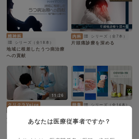
精神科
内科
シリーズ（全7本）
シリーズ（全18本）
片頭痛診療を深める
地域に根差したうつ病治療
への貢献
11:26
クリクラVoice
特集
シリーズ（全14本）
石岡 英彦 先生
COVID-19関連コンテンツ
患者と医療従事者を守る！
あなたは医療従事者ですか？
いしおか医院の感染防止対
策