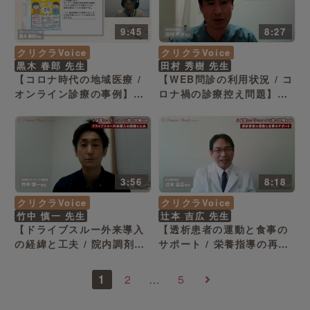
9:45
8:27
クリクラVoice
クリクラVoice
黒木 春郎 先生
田村 秀樹 先生
【コロナ時代の地域医療 /
【WEB問診の利用状況 / コ
オンライン診療の事例】千
ロナ禍の診療控え問題】東
葉県 いすみ市 黒木 春郎 先
京都 江戸川区 田村 秀樹 先
生
生
3:56
8:18
クリクラVoice
クリクラVoice
竹中 慎一 先生
辻本 吉広 先生
【ドライブスルー外来導入
【透析患者の運動と食事の
の経緯と工夫 / 院内調剤の
サポート / 栄養指導の再開
導入の経緯】佐賀県 鳥栖市
と感染予防対策】大阪府 吹
竹中 慎一 先生
田市 辻󠄀本 吉広 先生
1
2
…
5