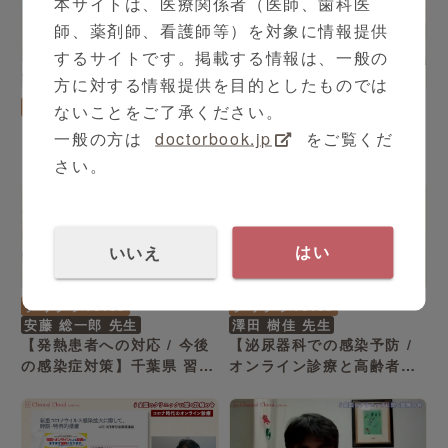
本サイトは、医療関係者（医師、歯科医
師、薬剤師、看護師等）を対象に情報提供
するサイトです。掲載する情報は、一般の
方に対する情報提供を目的としたものでは
特集
特集
シリーズ（全2本）
シリーズ（全5本）
ないことをご了承ください。
「東日本大震災 あの日とい
東日本大震災 あの日といま
一般の方は
doctorbook.jp
をご覧くだ
ま -大槌おおのクリニッ
-南浜中央病院-
さい。
ク-」
いいえ
はい
3:58
7:32
クリクラVoice
クリクラVoice
安藤 総一郎 先生
澤田 樹佳 先生
【発熱患者への対応 / 今後
【泌尿器科での感染予防 /
の感染症対策】千葉県 習志
オンライン診療と高齢者】
野市 安藤 総一郎 先生
富山県 砺波市 澤田 樹佳 先
生