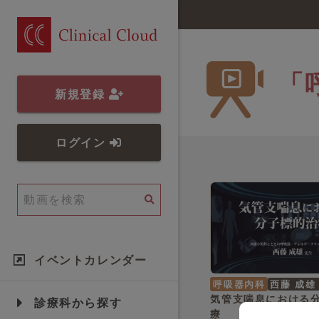
「
新規登録
ログイン
イベントカレンダー
呼吸器内科
西藤 成雄
気管支喘息における
診療科から探す
療