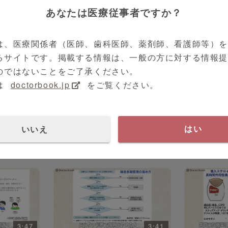
あなたは医療従事者ですか？
は、医療関係者（医師、歯科医師、薬剤師、看護師等）
るサイトです。掲載する情報は、一般の方に対する情報
のではないことをご了承ください。
は
doctorbook.jp
をご覧ください。
17:07
呼吸器内科
谷口 正実 先生
呼吸器内科
喘息・アレルギー患者NSAIDs
ニングセミ
増え続ける
いいえ
の安全な処方法
はい
学・診断・
3:47
3:41