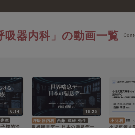
呼吸器内科」の動画一覧
Cont
6:14
16:25
 先生
呼吸器内科
西藤 成雄 先生
小児科
分子標的治
世界喘息デー 日本の喘息デー
小児気管支
元にした私