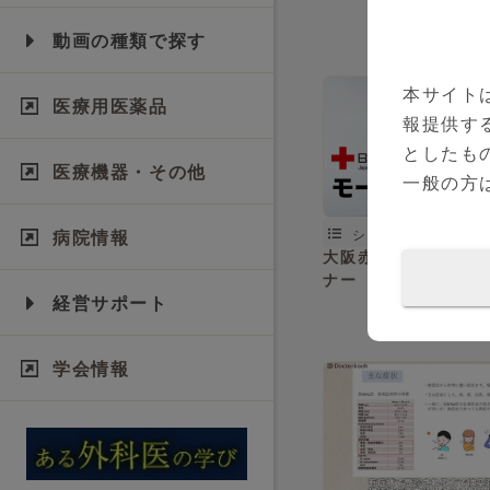
動画の種類で探す
本サイト
医療用医薬品
報提供す
としたも
医療機器・その他
一般の方
シリーズ（全21本）
病院情報
大阪赤十字病院 モー
ナー
経営サポート
学会情報