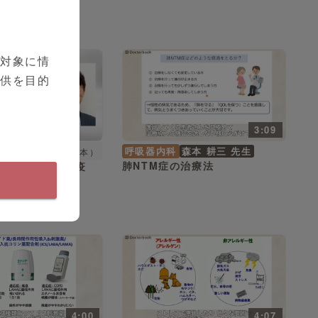
を対象に情
提供を目的
3:09
呼吸器内科
森本 耕三 先生
シリーズ（全2本）
肺NTM症の治療法
肺NTM症とは～疫
自然経過～
4:00
4:07