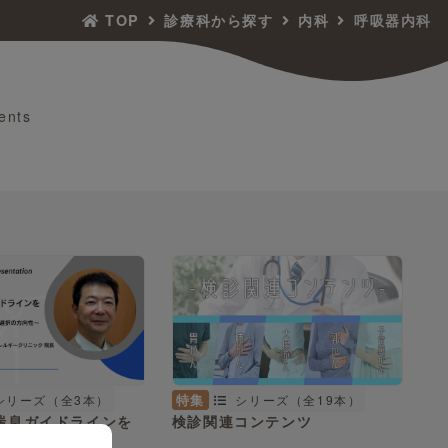
TOP
診療科から探す
内科
呼吸器内科
ents
特集
シリーズ（全3本）
シリーズ（全19本）
喘息ガイドラインを
検診関連コンテンツ
の診療