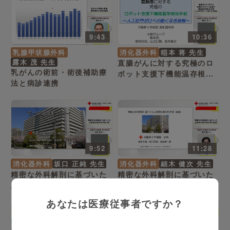
9:43
10:36
乳腺甲状腺外科
消化器外科
稲本 将 先生
露木 茂 先生
直腸がんに対する究極のロ
乳がんの術前・術後補助療
ボット支援下機能温存根治
法と病診連携
手術〜人工肛門ゼロへの飽
くなき挑戦〜
9:52
11:28
消化器外科
坂口 正純 先生
消化器外科
細木 健次 先生
精密な外科解剖に基づいた
精密な外科解剖に基づいた
上部消化管外科手術（胃）
上部消化管外科手術（食
道）
あなたは医療従事者ですか？