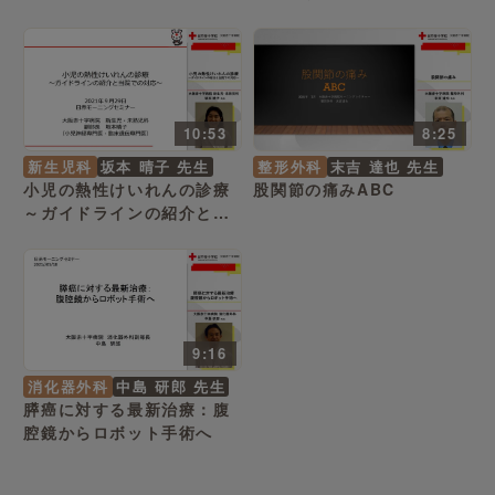
10:53
8:25
新生児科
坂本 晴子 先生
整形外科
末吉 達也 先生
小児の熱性けいれんの診療
股関節の痛みABC
～ガイドラインの紹介と当
院での対応～
9:16
消化器外科
中島 研郎 先生
膵癌に対する最新治療：腹
腔鏡からロボット手術へ