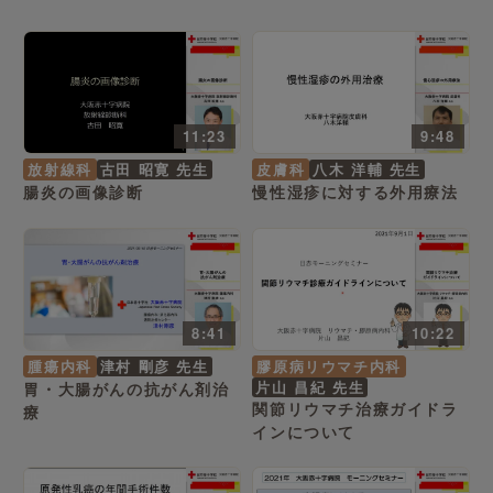
11:23
9:48
放射線科
古田 昭寛 先生
皮膚科
八木 洋輔 先生
腸炎の画像診断
慢性湿疹に対する外用療法
8:41
10:22
腫瘍内科
津村 剛彦 先生
膠原病リウマチ内科
片山 昌紀 先生
胃・大腸がんの抗がん剤治
関節リウマチ治療ガイドラ
療
インについて