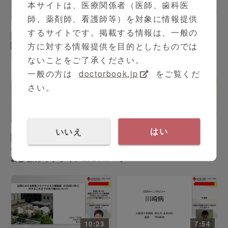
本サイトは、医療関係者（医師、歯科医
師、薬剤師、看護師等）を対象に情報提供
12:17
8:21
するサイトです。掲載する情報は、一般の
代謝内分泌内科
泌尿器科
大西 裕之 先生
方に対する情報提供を目的としたものでは
森 栄作 先生
腹膜外到達法によるロボッ
内分泌性高血圧症
ト支援腹腔鏡下前立腺全摘
ないことをご了承ください。
除術の骨盤リンパ節郭清に
一般の方は
doctorbook.jp
をご覧くだ
ついて
さい。
9:35
9:33
いいえ
はい
小児科
野村 安隆 先生
精神科
和田 央 先生
小児特発性ネフローゼ症候
睡眠障害の薬物療法につい
群診療ガイドライン2020と
て
当科での治療経験
10:23
7:54