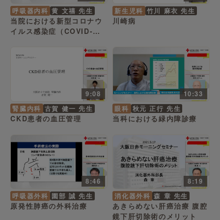
呼吸器内科
黄 文禧 先生
新生児科
竹川 麻衣 先生
当院における新型コロナウ
川崎病
イルス感染症（COVID-
19）に対するこれまでの取
組みについて
9:08
10:33
腎臓内科
古賀 健一 先生
眼科
秋元 正行 先生
CKD患者の血圧管理
当科における緑内障診療
8:46
8:19
呼吸器外科
園部 誠 先生
消化器外科
森 章 先生
原発性肺癌の外科治療
あきらめない肝癌治療 腹腔
鏡下肝切除術のメリット