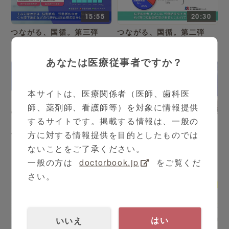
15:55
20:30
つながる、国循。第三弾
つながる、国循。第二弾
「進化する脳血管疾患治
「ブレインハート連携でよ
療」
り良い医療を」
あなたは医療従事者ですか？
本サイトは、医療関係者（医師、歯科医
師、薬剤師、看護師等）を対象に情報提供
15:58
するサイトです。掲載する情報は、一般の
大津 欣也 先生
シリーズ（全5本）
草野 研吾 先生
方に対する情報提供を目的としたものでは
つながる、国循。vol.2
野口 輝夫 先生
北井 豪 先生
ないことをご了承ください。
本編_国立循環器病研究セン
一般の方は
doctorbook.jp
をご覧くだ
ター
さい。
いいえ
はい
18:11