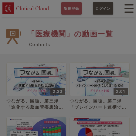
新規登録
ログイン
「医療機関」の動画一覧
Contents
2:23
2:01
つながる、国循。第三弾
つながる、国循。第二弾
「進化する脳血管疾患治
「ブレインハート連携でよ
療」ダイジェスト版
り良い医療を」ダイジェス
ト版