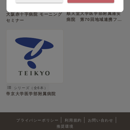
田中 裕 先生
シリーズ（全21本）
順天堂大学医学部附属浦安
大阪赤十字病院 モーニング
病院 第70回地域連携フォ
セミナー
ーラム～新たなる展開へ～
シリーズ（全6本）
帝京大学医学部附属病院
プライバシーポリシー
利用規約
お問い合わせ
推奨環境