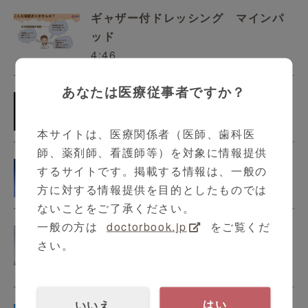
ギャザー付ドレッシング マインパ
ッド
4:46
あなたは医療従事者ですか？
すべろーる 貼り方はがし方
3:53
本サイトは、医療関係者（医師、歯科医
師、薬剤師、看護師等）を対象に情報提供
ジアワイパー0.1
するサイトです。掲載する情報は、一般の
5:33
方に対する情報提供を目的としたものでは
ないことをご了承ください。
一般の方は
doctorbook.jp
をご覧くだ
サージカルマスクプレミアムご紹
さい。
介、使用方法他
3:16
いいえ
はい
サルバ吸水シート・超吸水マットご