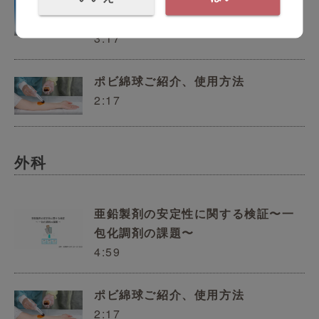
紹介
3:17
ポビ綿球ご紹介、使用方法
2:17
外科
亜鉛製剤の安定性に関する検証〜一
包化調剤の課題〜
4:59
ポビ綿球ご紹介、使用方法
2:17