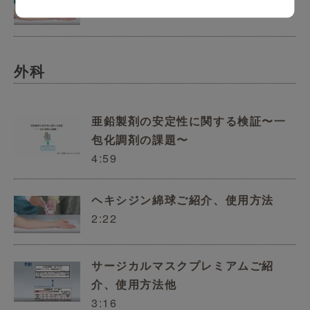
2:22
外科
亜鉛製剤の安定性に関する検証〜一
包化調剤の課題〜
4:59
ヘキシジン綿球ご紹介、使用方法
2:22
サージカルマスクプレミアムご紹
介、使用方法他
3:16