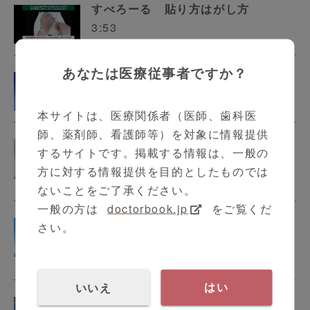
すべろーる 貼り方はがし方
3:53
あなたは医療従事者ですか？
ジアワイパー0.1
5:33
本サイトは、医療関係者（医師、歯科医
師、薬剤師、看護師等）を対象に情報提供
サージカルマスクプレミアムご紹
するサイトです。掲載する情報は、一般の
介、使用方法他
方に対する情報提供を目的としたものでは
3:16
ないことをご了承ください。
一般の方は
doctorbook.jp
をご覧くだ
サルバ吸水シート・超吸水マットご
さい。
紹介
3:17
いいえ
はい
ヘキシジン綿球ご紹介、使用方法