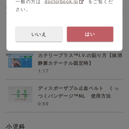
一般の方は
doctorbook.jp
をご覧くだ
3:33
さい。
巻くだけで圧迫固定が出来る自着包
帯『くっつくバンデージ』
いいえ
はい
0:57
カテリープラス™I.V.の貼り方【抹消
静脈カテーテル固定時】
1:17
ディスポーザブル止血ベルト くっ
つくバンデージ™︎NL 使用方法
0:59
小児科