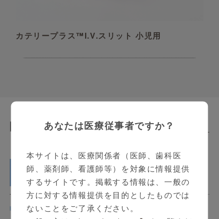
カテリープラス™I.V.スリット 小児用
あなたは医療従事者ですか？
関連動画
Related Contents
本サイトは、医療関係者（医師、歯科医
へそ圧迫材パックのご紹介
師、薬剤師、看護師等）を対象に情報提供
5:31
するサイトです。掲載する情報は、一般の
方に対する情報提供を目的としたものでは
ないことをご了承ください。
カテリープラス™エコーのご紹介