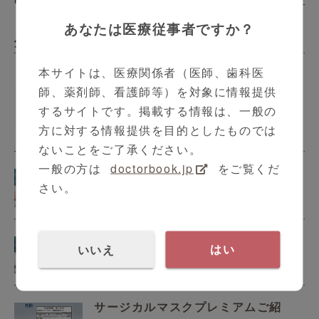
あなたは医療従事者ですか？
外科
本サイトは、医療関係者（医師、歯科医
師、薬剤師、看護師等）を対象に情報提供
亜鉛製剤の安定性に関する検証〜一
するサイトです。掲載する情報は、一般の
包化調剤の課題〜
方に対する情報提供を目的としたものでは
4:59
ないことをご了承ください。
一般の方は
doctorbook.jp
をご覧くだ
ヘキシジン綿球ご紹介、使用方法
さい。
2:22
ポビ綿球ご紹介、使用方法
いいえ
はい
2:17
サージカルマスクプレミアムご紹