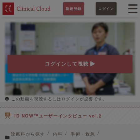
新規登録
ログイン
ログインして視聴
この動画を視聴するにはログインが必要です。
ID NOW™ユーザーインタビュー vol.2
診療科から探す
内科
手術・救急