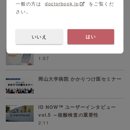
一般の方は
doctorbook.jp
をご覧くだ
さい。
CKD早期発見・診療のための連携体
制について
11:21
いいえ
はい
Atellica LumIQ製品紹介動画
1:57
岡山大学病院 かかりつけ医セミナー
ID NOW™ ユーザーインタビュー
vol.5 ～核酸検査の重要性
2:11