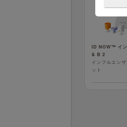
ID NOW™ イ
& B 2
インフルエンザ
ット