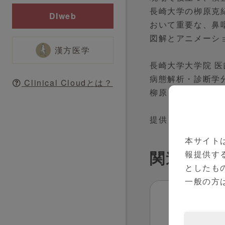
長崎大学の栁原克
DIweb
おいて重要な、鼻
図解とアニメーシ
漢方医学
長崎大学大学院 
病態解析・診断学
Clinical Cloudとは？
柳原 克紀先生 監
提供：アボット 
本サイト
関連医療
報提供す
としたも
一般の方
お問