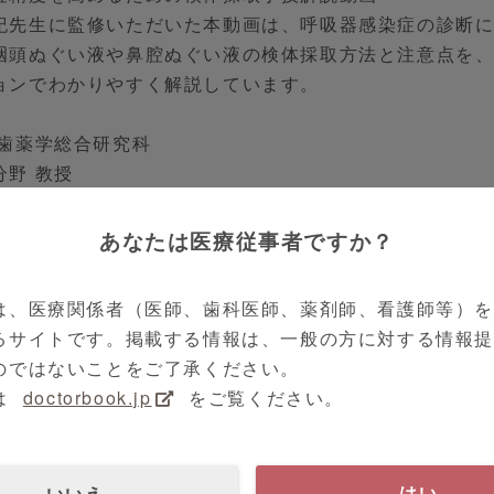
紀先生に監修いただいた本動画は、呼吸器感染症の診断
咽頭ぬぐい液や鼻腔ぬぐい液の検体採取方法と注意点を
ョンでわかりやすく解説しています。
医歯薬学総合研究科
分野 教授
修
あなたは医療従事者ですか？
ダイアグノスティクスメディカル 株式会社
は、医療関係者（医師、歯科医師、薬剤師、看護師等）
機器・その他
るサイトです。掲載する情報は、一般の方に対する情報
Related Medical Equipment
のではないことをご了承ください。
は
doctorbook.jp
をご覧ください。
い合わせ可
お問い合わせ可
いいえ
はい