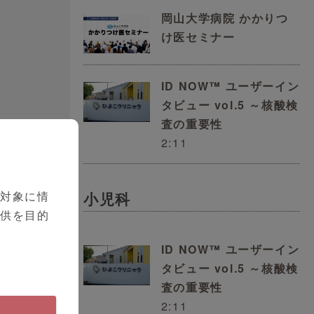
に
岡山大学病院 かかりつ
、
け医セミナー
ID NOW™ ユーザーイン
タビュー vol.5 ～核酸検
査の重要性
2:11
を対象に情
小児科
提供を目的
ID NOW™ ユーザーイン
タビュー vol.5 ～核酸検
査の重要性
2:11