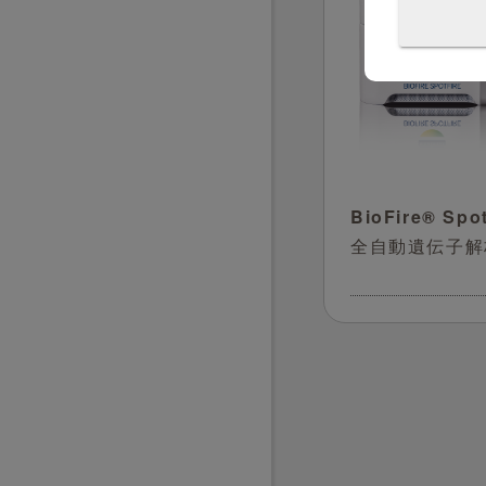
BioFire® Sp
全自動遺伝子解