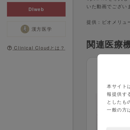
いた動画でござい
DIweb
提供：ビオメリュ
漢方医学
関連医療
Clinical Cloudとは？
お問
本サイト
報提供す
としたも
一般の方