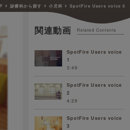
P
診療科から探す
小児科
SpotFire Users voice 5
関連動画
Related Contents
SpotFire Users voice
1
3:49
SpotFire Users voice
2
4:29
SpotFire Users voice
3