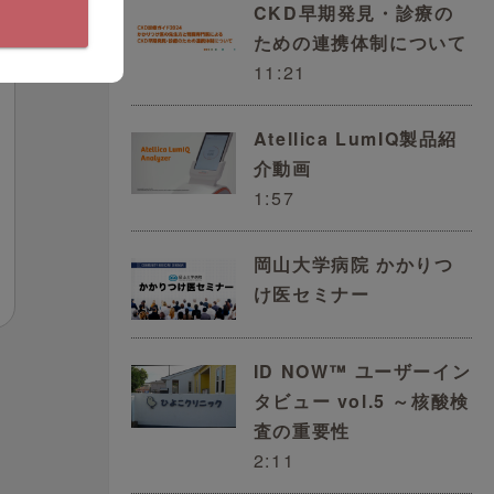
CKD早期発見・診療の
ための連携体制について
11:21
Atellica LumIQ製品紹
介動画
1:57
岡山大学病院 かかりつ
け医セミナー
ID NOW™ ユーザーイン
タビュー vol.5 ～核酸検
査の重要性
2:11