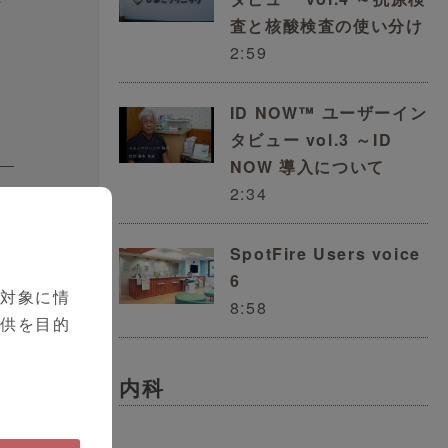
査と核酸検査の使い分け
2:59
ID NOW™ ユーザーイン
タビュー vol.3 ～ID
NOW 導入について
2:34
SpotFire Users voice
6
を対象に情
8:58
提供を目的
内科