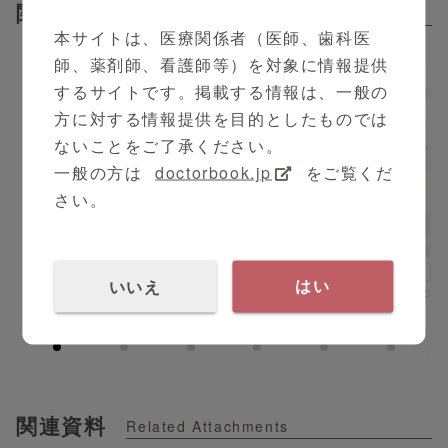
BioFire® SpotFire®システムは
関連動画
Related Contents
PCR検査機器
本サイトは、医療関係者（医師、歯科医
で核酸の抽出、精製、増幅、
師、薬剤師、看護師等）を対象に情報提供
全自動
検出及び結果報告までを
で行う装置です。
するサイトです。掲載する情報は、一般の
BioFire® SpotFire®システムに専用試薬を用いるこ
方に対する情報提供を目的としたものでは
とで、
ないことをご了承ください。
約15分
15の病原体
で
の結果を同時に提供
一般の方は
doctorbook.jp
をご覧くだ
します。
さい。
3:49
【検出可能なウイルス一覧】
PR
小児科
首里 京子 先生
PR
・新型コロナウイルス（SARS-CoV-2）
いいえ
はい
SpotFire Users voice 1
・季節性コロナウイルス
・インフルエンザA
・インフルエンザA/ H1-2009
・インフルエンザA/ H3
・インフルエンザB
・RSウイルス
関連資料
Related Attachments
・アデノウイルス