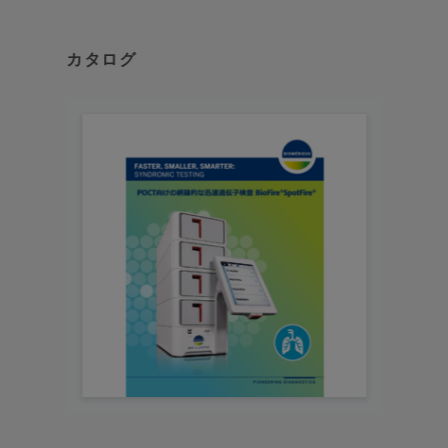
・ヒトメタニューモウイルス
・ヒトライノウイルス/エンテロウイルス
カタログ
・パラインフルエンザウイルス
【検出可能な細菌一覧】
・百日咳菌
・パラ百日咳菌
・肺炎マイコプラズマ
・肺炎クラミジア
【呼吸器感染症に対するSpotFireのメリ
ット】
・症状だけでは診断が困難なケースの鑑別
・迅速、網羅的、高感度、高特異度の検査で診断をサ
ポート
・侵襲的な検体（鼻咽頭ぬぐい液）の採取回数を削減
・的確で適切な処置、治療を迅速に実施することが可