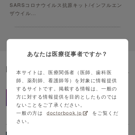
SARSコロナウイルス抗原キット/インフルエン
ザウイル...
あなたは医療従事者ですか？
関連動画
Related Contents
本サイトは、医療関係者（医師、歯科医
師、薬剤師、看護師等）を対象に情報提供
するサイトです。掲載する情報は、一般の
Panbio™ COVID-19/Flu A&B パネ
方に対する情報提供を目的としたものでは
ル (鼻腔ぬぐい液用) アニメーショ
ないことをご了承ください。
ン操作ビデオ
一般の方は
doctorbook.jp
をご覧くだ
1:47
さい。
ID NOW™ インフルエンザ A & B 2