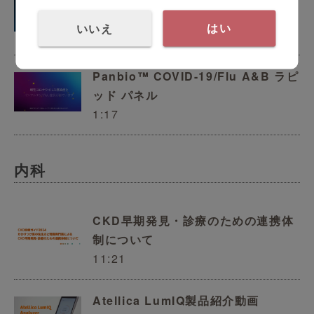
ビデオ
いいえ
はい
1:59
Panbio™ COVID-19/Flu A&B ラピ
ッド パネル
1:17
内科
CKD早期発見・診療のための連携体
制について
11:21
Atellica LumIQ製品紹介動画