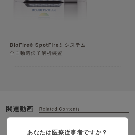
BioFire® SpotFire® システム
全自動遺伝子解析装置
関連動画
Related Contents
SpotFire Users voice 4
あなたは医療従事者ですか？