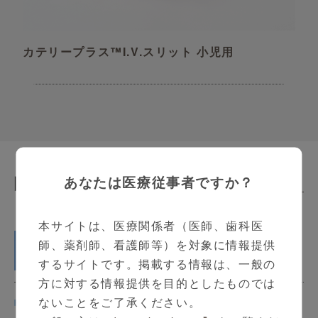
カテリープラス™I.V.スリット 小児用
あなたは医療従事者ですか？
関連動画
Related Contents
本サイトは、医療関係者（医師、歯科医
へそ圧迫材パックのご紹介
師、薬剤師、看護師等）を対象に情報提供
5:31
するサイトです。掲載する情報は、一般の
方に対する情報提供を目的としたものでは
ないことをご了承ください。
カテリープラス™エコーのご紹介