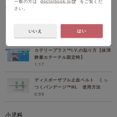
一般の方は
doctorbook.jp
をご覧くだ
3:33
さい。
巻くだけで圧迫固定が出来る自着包
帯『くっつくバンデージ』
いいえ
はい
0:57
カテリープラス™I.V.の貼り方【抹消
静脈カテーテル固定時】
1:17
ディスポーザブル止血ベルト くっ
つくバンデージ™︎NL 使用方法
0:59
小児科