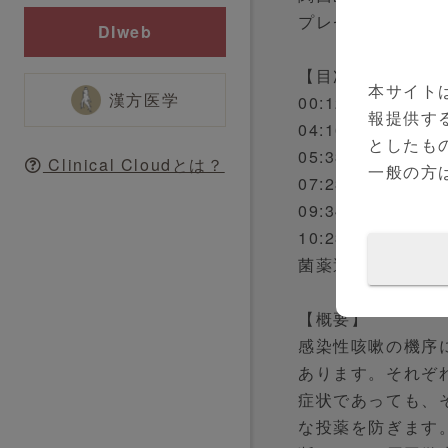
プレゼンテーショ
DIweb
【目次】
本サイト
漢方医学
00:12～ 感染性
報提供す
04:16～ 百日
としたも
05:33～ 感染
Clinical Cloudとは？
一般の方
07:23～ 感染
09:34～ マク
10:23～ 欧米
菌薬選択
【概要】
感染性咳嗽の機序
あります。それぞ
症状であっても、
な投薬を防ぎます