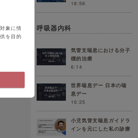
18:56
呼吸器内科
を対象に情
提供を目的
気管支喘息における分子
標的治療
6:14
抗
世界喘息デー 日本の喘
息デー
16:25
が
う
小児気管支喘息ガイドラ
要
インを元にした私の診療
診