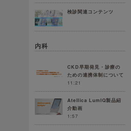
投
検診関連コンテンツ
き
べ
す
内科
CKD早期発見・診療の
ための連携体制について
11:21
Atellica LumIQ製品紹
介動画
1:57