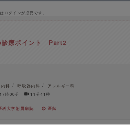
はログインが必要です。
診療ポイント Part2
内科
呼吸器内科
アレルギー科
 17時00分
11分41秒
医科大学附属病院
医師
院 呼吸器感染症科 科長・診療教授 宮下 修行先生によ