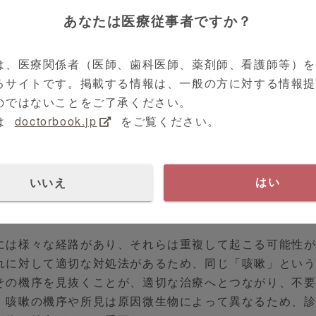
ンになります。
あなたは医療従事者ですか？
は、医療関係者（医師、歯科医師、薬剤師、看護師等）
咳嗽の機序
るサイトです。掲載する情報は、一般の方に対する情報
咳菌による咳発作誘因の機序について新たな発見
のではないことをご了承ください。
性咳嗽を疑う所見
は
doctorbook.jp
をご覧ください。
性咳嗽に対して抗菌薬を使用するべきか？
ロライド耐性マイコプラズマの頻度は？
諸国における百日咳のマイコプラズマ耐性株の問題と適切な
いいえ
はい
には様々な経路があり、それらは重複して起こる可能性
れに対して適切な対処法があるため、同じ「咳嗽」とい
その機序を見抜くことが、適切な治療へとつながり、不
。咳嗽の機序や所見は原因微生物によって異なるため、