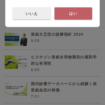
亜鉛製剤の安定性に関する検証〜一
いいえ
包化調剤の課題〜
はい
4:59
亜鉛欠乏症の診療指針 2024
9:05
ヒスチジン亜鉛水和物製剤の薬剤学
的な有用性
8:00
国内診療データベースから紐解く低
亜鉛血症の特徴
7:31