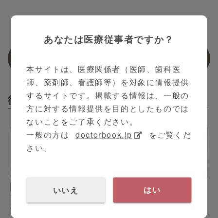
あなたは医療従事者ですか？
関連動画
本サイトは、医療関係者（医師、歯科医
師、薬剤師、看護師等）を対象に情報提供
するサイトです。掲載する情報は、一般の
循環器内科
方に対する情報提供を目的としたものでは
ないことをご了承ください。
一般の方は
doctorbook.jp
をご覧くだ
さい。
13:24
2:26
循環器内科
大石 智洋 先生
PR
内科
いいえ
はい
マイコプラズマ肺炎とは：
"ACR（アルブミン尿）定
再流行の現状と治療につい
量検査" アフィニオン ACR
て
のご紹介