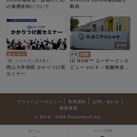
の連携体制について
動画
2:11
セミナー
PR
内科
ID NOW™ ユーザーインタ
シリーズ（全4本）
岡山大学病院 かかりつけ医
ビュー vol.5 ～核酸検査の
セミナー
重要性
プライバシーポリシー
利用規約
お問い合わせ
推奨環境
© 2019 - 2026 Doctorbook Inc.
ホーム
ページTOP