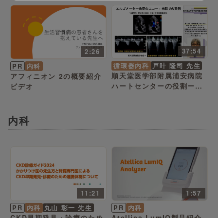
37:54
2:26
循環器内科
戸叶 隆司 先生
PR
内科
順天堂医学部附属浦安病院
アフィニオン 2の概要紹介
ハートセンターの役割ー最
ビデオ
新の検査と治療の展望
内科
11:21
1:57
PR
内科
丸山 彰一 先生
PR
内科
CKD早期発見・診療のため
Atellica LumIQ製品紹介