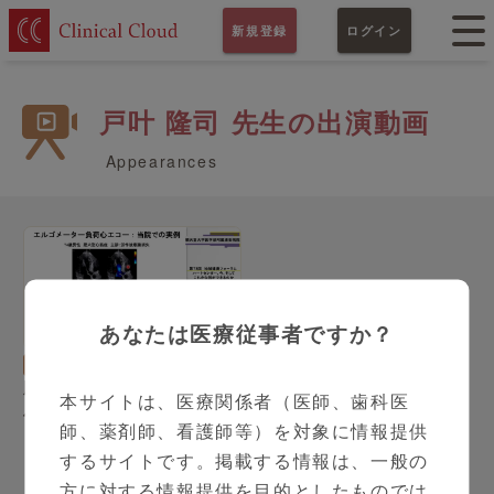
新規登録
ログイン
戸叶 隆司 先生の出演動画
Appearances
あなたは医療従事者ですか？
37:54
循環器内科
戸叶 隆司 先生
順天堂医学部附属浦安病院
本サイトは、医療関係者（医師、歯科医
ハートセンターの役割ー最
師、薬剤師、看護師等）を対象に情報提供
新の検査と治療の展望
するサイトです。掲載する情報は、一般の
方に対する情報提供を目的としたものでは