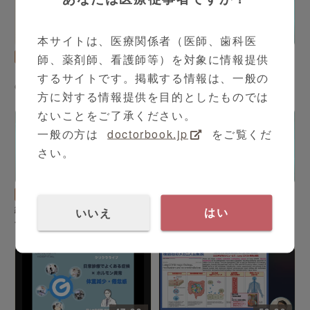
3:08
3:22
本サイトは、医療関係者（医師、歯科医
総合診療科
大塚 文男 先生
総合診療科
大塚 文男 先生
師、薬剤師、看護師等）を対象に情報提供
コロナ後遺症外来での治療
総合内科医が語る新型コロ
するサイトです。掲載する情報は、一般の
のいま Part3
ナウイルス感染症の後遺
方に対する情報提供を目的としたものでは
症 Part1
ないことをご了承ください。
一般の方は
doctorbook.jp
をご覧くだ
さい。
3:05
3:01
総合診療科
大塚 文男 先生
総合診療科
大塚 文男 先生
総合内科医が語る新型コロ
総合内科医が語る新型コロ
いいえ
はい
ナウイルス感染症の後遺
ナウイルス感染症の後遺
症 Part2
症 Part3