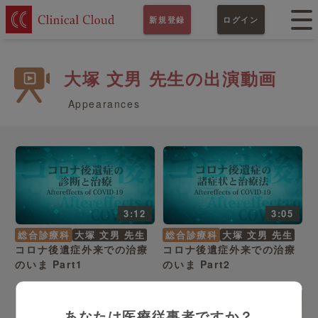
新規登録
ログイン
大塚 文男 先生の出演動画
Appearances
3:12
3:05
総合診療科
大塚 文男 先生
総合診療科
大塚 文男 先生
コロナ後遺症外来での治療
コロナ後遺症外来での治療
のいま Part1
のいま Part2
あなたは医療従事者ですか？