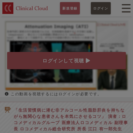
新規登録
ログイン
ログインして視聴
この動画を視聴するにはログインが必要です。
「生活習慣病に潜む非アルコール性脂肪肝炎を持ちな
がら無関心な患者さんを本気にさせるコツ」 演者：ロ
コメディカルグループ 医療法人ロコメディカル 副理事
長 ロコメディカル総合研究所 所長 江口 有一郎先生