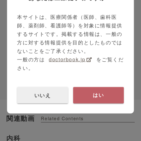
本サイトは、医療関係者（医師、歯科医
師、薬剤師、看護師等）を対象に情報提供
するサイトです。掲載する情報は、一般の
方に対する情報提供を目的としたものでは
超音波診断装置 Ａｐｌｉｏ ｆｌｅｘ ＣＵ
ないことをご了承ください。
Ｓ－ＡＦＬ００
一般の方は
doctorbook.jp
をご覧くだ
超音波診断装置, Aplio, 心エコー, 心臓, エ...
さい。
いいえ
はい
関連動画
Related Contents
内科