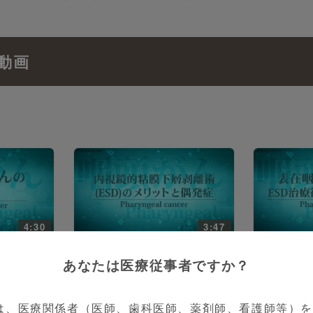
動画
4:30
3:47
 先生
消化器内科
菊池 大輔 先生
消化器内科
あなたは医療従事者ですか？
～表在咽頭が
表在咽頭がんpart２～表在咽頭
表在咽頭がん
くきっかけ
がんの治療法：内視鏡的粘膜下
んの内視鏡
層剥離術（ESD）とは？～
ップ～
は、医療関係者（医師、歯科医師、薬剤師、看護師等）