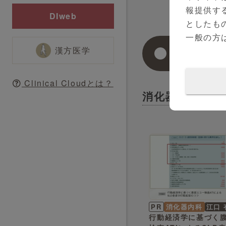
報提供す
DIweb
としたも
一般の方
漢方医学
関連動画
Clinical Cloudとは？
消化器内科
PR
消化器内科
江口 
行動経済学に基づく