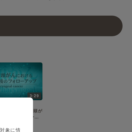
3:29
菊池 大輔 先生
part3～表在咽頭が
治療後のフォローア
を対象に情