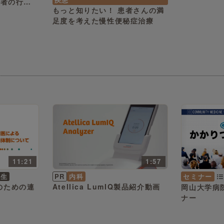
患者の行動
もっと知りたい！ 患者さんの満
足度を考えた慢性便秘症治療
11:21
1:57
先生
PR
内科
セミナー
のための連
Atellica LumIQ製品紹介動画
岡山大学病院 かかりつけ
ナー