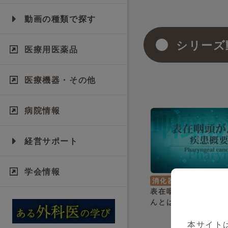
動画の種類で探す
シリーズ
医療用医薬品
医療機器・その他
病院情報
経営サポート
学会情報
消化器内科
菊池 大輔
表在咽頭がんpart1
んとは？症状や気づ
は？～
本サイト