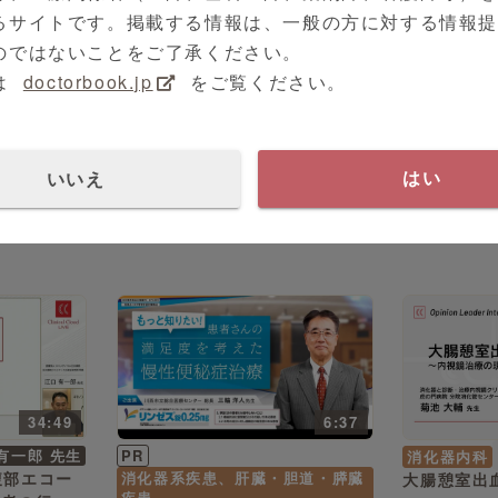
るサイトです。掲載する情報は、一般の方に対する情報
のではないことをご了承ください。
は
doctorbook.jp
をご覧ください。
いいえ
はい
34:49
6:37
有一郎 先生
PR
消化器内科
腹部エコー
消化器系疾患、肝臓・胆道・膵臓
大腸憩室出
疾患