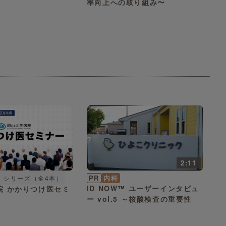
率向上への取り組み〜
2:11
PR
内科
シリーズ（全4本）
ID NOW™ ユーザーインタビュ
医セミ
ー vol.5 ～核酸検査の重要性