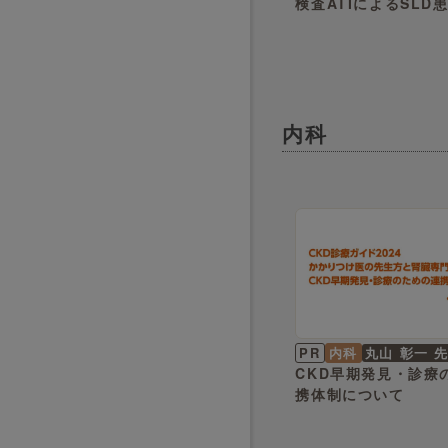
検査ATIによるSLD
変容のコツ
内科
PR
内科
丸山 彰一 
CKD早期発見・診療
携体制について