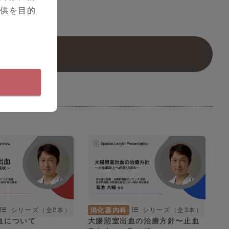
提供を目的
消化器内科
シリーズ（全2本）
シリーズ（全3本）
血について
大腸憩室出血の治療方針〜止血