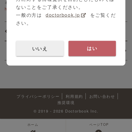
ギャザー付ドレッシング マインパッド
ないことをご了承ください。
https://clinicalcloud.jp/contents/2274
一般の方は
doctorbook.jp
をご覧くだ
さい。
24年7月第2週の新着動画を公開しました
いいえ
はい
24年7月第4週の新着動画を公開しました
プライバシーポリシー
利用規約
お問い合わせ
推奨環境
© 2019 - 2026 Doctorbook Inc.
ホーム
ページTOP