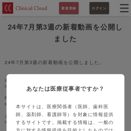
新規登録
ログイン
24年7月第3週の新着動画を公開し
ました
24年7月第3週の新着動画を公開しました。
表在咽頭癌の早期発見と治療 今後の課題
https://clinicalcloud.jp/contents/2265
あなたは医療従事者ですか？
PARIべロックスの使用方法
https://clinicalcloud.jp/contents/2199
本サイトは、医療関係者（医師、歯科医
師、薬剤師、看護師等）を対象に情報提供
まもろーる
するサイトです。掲載する情報は、一般の
https://clinicalcloud.jp/contents/2273
方に対する情報提供を目的としたものでは