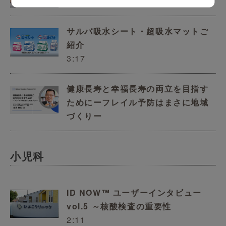
サルバ吸水シート・超吸水マットご
紹介
3:17
健康長寿と幸福長寿の両立を目指す
ためにーフレイル予防はまさに地域
づくりー
小児科
ID NOW™ ユーザーインタビュー
vol.5 ～核酸検査の重要性
2:11