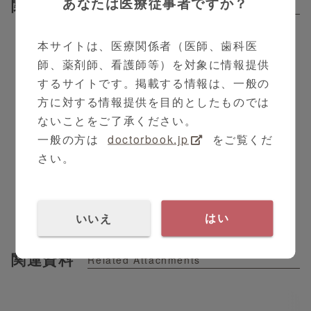
あなたは医療従事者ですか？
関連動画
●医療機器や自重による外力を低減するポリウレタン
Related Contents
フォーム。
●剥離刺激を抑えた肌にやさしい設計です。
本サイトは、医療関係者（医師、歯科医
●ムレにくい極薄ポリウレタンフィルムを採用してお
師、薬剤師、看護師等）を対象に情報提供
り、快適にお使いいただけます。
するサイトです。掲載する情報は、一般の
●MDRPUの好発部位の貼付に。
方に対する情報提供を目的としたものでは
ないことをご了承ください。
【フォームの構造】
一般の方は
doctorbook.jp
をご覧くだ
さい。
5:06
PR
整形外科
まもろーる
いいえ
はい
関連資料
Related Attachments