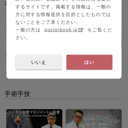
手術器具
するサイトです。掲載する情報は、一般の
方に対する情報提供を目的としたものでは
ないことをご了承ください。
一般の方は
doctorbook.jp
をご覧くだ
さい。
消化器外科
PR
消化器外科
シリーズ（全13本）
シリーズ（全0本）
いいえ
はい
奥田準二の“大腸外科医のす
Evolution of Energy
すめ“ Presented by JS
System in MIS for
Medical Creator
ColoRectal Cancer
Surgery
手術手技