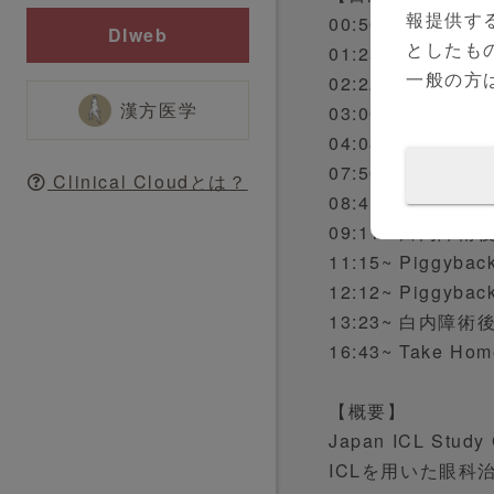
報提供す
00:56~ Japan 
DIweb
としたも
01:25~ 円錐角
一般の方
02:22~ 円錐角
漢方医学
03:00~ 円錐角膜
04:03~ 円錐角膜
07:50~ 軽度円錐
Clinical Cloudとは？
08:41~ 屈折矯
09:11~ 白内障術
11:15~ Piggy
12:12~ Piggyba
13:23~ 白内
16:43~ Take Ho
【概要】
Japan ICL 
ICLを用いた眼