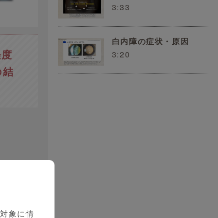
3:33
白内障の症状・原因
軽度
3:20
の結
を対象に情