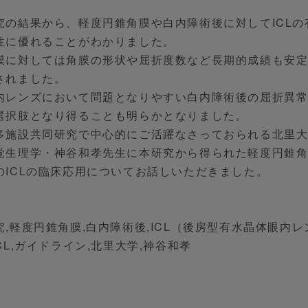
究の結果から、軽度円錐角膜や白内障術後に対してICLの
性に優れることがわかりました。
膜に対しては角膜の形状や屈折度数など長期的成績も安
されました。
内レンズにおいて問題となりやすい白内障術後の屈折異
選択肢となり得ることも明らかとなりました。
多施設共同研究で中心的にご活躍なさっておられる北里
覚生理学・神谷和孝先生に本研究から得られた軽度円錐
のICLの臨床応用についてお話しいただきました。
,軽度円錐角膜,白内障術後,ICL（後房型有水晶体眼内レ
k ICL,ガイドライン,北里大学,神谷和孝