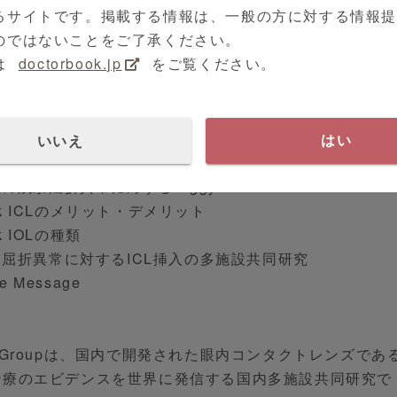
るサイトです。掲載する情報は、一般の方に対する情報
ICL Study Group多施設共同研究
のではないことをご了承ください。
膜について
は
doctorbook.jp
をご覧ください。
膜における角膜乱視
の治療
に対するtoric ICL挿入の多施設共同研究
角膜に対するtoric ICLの適する患者像
いいえ
はい
正手術ガイドラインの改訂
後の残余屈折異常に対するPiggyback ICL
back ICLのメリット・デメリット
ck IOLの種類
障術後屈折異常に対するICL挿入の多施設共同研究
me Message
Study Groupは、国内で開発された眼内コンタクトレンズであ
科治療のエビデンスを世界に発信する国内多施設共同研究で