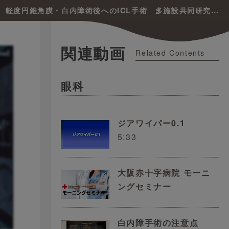
ICL(後房型有水晶体眼内レンズ)の新たな臨床応用 軽度円錐角膜・白内障術後へのICL手術 多施設共同研究の結果をふまえて
関連動画
Related Contents
眼科
ジアワイパー0.1
5:33
大阪赤十字病院 モーニ
ングセミナー
白内障手術の注意点