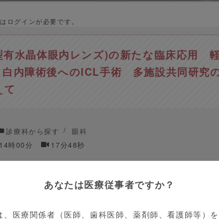
はログインが必要です。
房型有水晶体眼内レンズ)の新たな臨床応用 
・白内障術後へのICL手術 多施設共同研究
えて
診療科から探す
眼科
 14時00分
17分48秒
あなたは医療従事者ですか？
白内障
北里大学病院
医師
は、医療関係者（医師、歯科医師、薬剤師、看護師等）