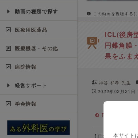
動画の種類で探す
この動画を視聴するに
医療用医薬品
ICL(後
円錐角膜
医療機器・その他
果をふま
病院情報
神谷 和孝 先生
経営サポート
2022年02月21日
学会情報
円錐角膜
本サイト
【目次】