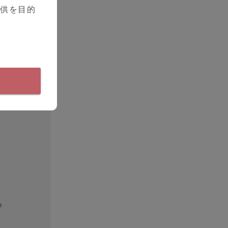
提供を目的
る