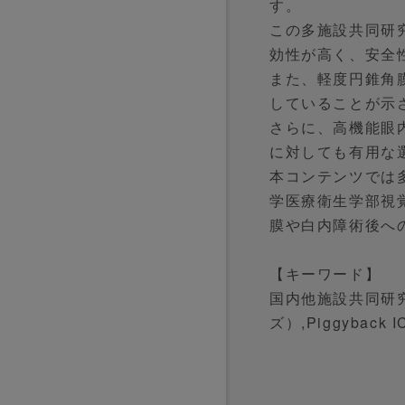
す。
この多施設共同研
効性が高く、安全
また、軽度円錐角
していることが示
さらに、高機能眼
に対しても有用な
本コンテンツでは
学医療衛生学部視
膜や白内障術後へ
【キーワード】
国内他施設共同研究
ズ）,Piggybac