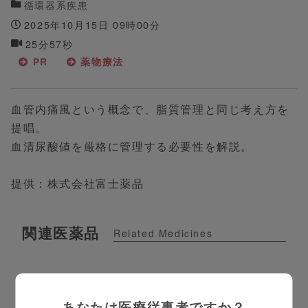
循環器系疾患
2025年10月15日 09時00分
25分57秒
PR
薬物療法
血管内痛風という概念で、脂質管理と同じ考え方を
提唱。
血清尿酸値を厳格に管理する必要性を解説。
提供：株式会社富士薬品
関連医薬品
Related Medicines
あなたは医療従事者ですか？