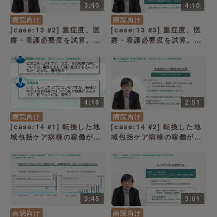
3:40
4:10
病院向け
病院向け
[case:13 #2] 重症度、医
[case:13 #3] 重症度、医
療・看護必要度を試算。予
療・看護必要度を試算。予
想外の低さに呆然「新基準
想外の低さに呆然「7対1病
で、わずか2.1％のアップに
床の転換は避けて通れず」
とどまる」（病院経営ケー
（病院経営ケーススタディ
ススタディー）
ー）
4:16
2:51
病院向け
病院向け
[case:14 #1] 転換した地
[case:14 #2] 転換した地
域包括ケア病棟の稼働が低
域包括ケア病棟の稼働が低
迷！ 犯人は……「試算上は
迷！ 犯人は……「“10対1
地域包括ケア病棟への転換
病棟”以外は回診しない」
で “純益” に」（病院経営
（病院経営ケーススタディ
ケーススタディー）
ー）
3:45
3:01
病院向け
病院向け