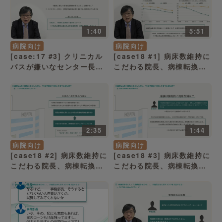
ケーススタディー）
ケーススタディー）
1:40
5:51
病院向け
病院向け
[case:17 #3] クリニカル
[case18 #1] 病床数維持に
パスが嫌いなセンター長、
こだわる院長、病棟転換
治療の標準化に向けた一手
で“医療生態系”にも影響が
とは？「医師の説得は医師
「稼働率低下で100床が休
に任せる」（病院経営ケー
眠状態」（病院経営ケース
ススタディー）
スタディー）
2:35
1:44
病院向け
病院向け
[case18 #2] 病床数維持に
[case18 #3] 病床数維持に
こだわる院長、病棟転換
こだわる院長、病棟転換
で“医療生態系”にも影響が
で“医療生態系”にも影響が
「うちの病院を潰す気です
「最後は強制的に病床削減
か！」（病院経営ケースス
か？」（病院経営ケースス
タディー）
タディー）