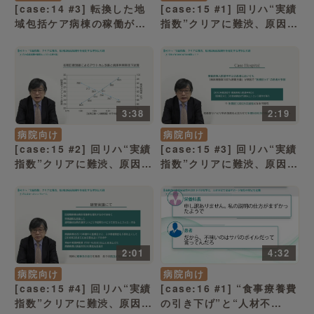
[case:14 #3] 転換した地
[case:15 #1] 回リハ“実績
域包括ケア病棟の稼働が低
指数”クリアに難渋、原因は
迷！ 犯人は……「問題医師
病床稼働率を優先する理事
の退職で事態が好転」（病
長方針「短い在院日数が求
院経営ケーススタディー）
められる」（病院経営ケー
ススタディー）
3:38
2:19
病院向け
病院向け
[case:15 #2] 回リハ“実績
[case:15 #3] 回リハ“実績
指数”クリアに難渋、原因は
指数”クリアに難渋、原因は
病床稼働率を優先する理事
病床稼働率を優先する理事
長方針「昔の病床稼働率維
長方針「全体で年5000万円
持にこだわる理事長」（病
の減収に!?」（病院経営ケ
院経営ケーススタディー）
ーススタディー）
2:01
4:32
病院向け
病院向け
[case:15 #4] 回リハ“実績
[case:16 #1] “食事療養費
指数”クリアに難渋、原因は
の引き下げ”と“人材不