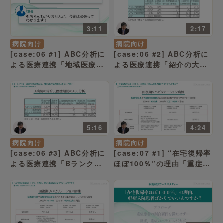
3:11
2:17
病院向け
病院向け
[case:06 #1] ABC分析に
[case:06 #2] ABC分析に
よる医療連携「地域医療支
よる医療連携「紹介の大半
援病院としての承認を目指
は2割のAランクの医療機関
すことをキックオフ」（病
から」（病院経営ケースス
院経営ケーススタディー ）
タディー ）
5:16
4:24
病院向け
病院向け
[case:06 #3] ABC分析に
[case:07 #1] “在宅復帰率
よる医療連携「Bランクの
ほぼ100％”の理由「重症患
紹介患者を増やせ！」（病
者の割合要件を満たせ
院経営ケーススタディー ）
ず…」（病院経営ケースス
タディー ）