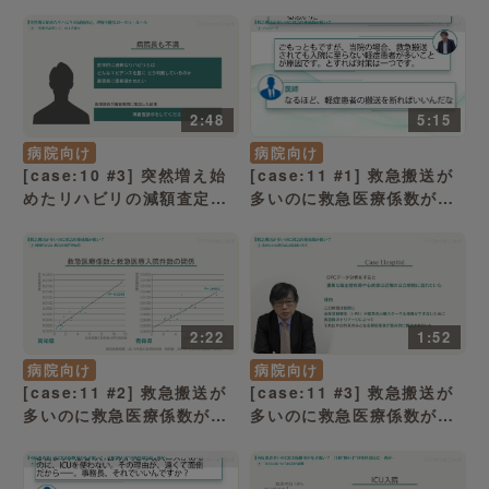
理解不能なローカルルール
理解不能なローカルルール
「患者の年齢に関係なく一
「全国平均は7単位弱なの
律に減点」（病院経営ケー
に……」（病院経営ケース
ススタディー）
スタディー）
2:48
5:15
病院向け
病院向け
[case:10 #3] 突然増え始
[case:11 #1] 救急搬送が
めたリハビリの減額査定、
多いのに救急医療係数が低
理解不能なローカルルール
い？「救急車搬送も外来受
「“再審査請求して”の1点
診だけだと……」（病院経
張り」（病院経営ケースス
営ケーススタディー）
タディー）
2:22
1:52
病院向け
病院向け
[case:11 #2] 救急搬送が
[case:11 #3] 救急搬送が
多いのに救急医療係数が低
多いのに救急医療係数が低
い？「相関性が高い救急医
い？「必要なのは救急応需
療管理加算」（病院経営ケ
体制の充実」（病院経営ケ
ーススタディー）
ーススタディー）