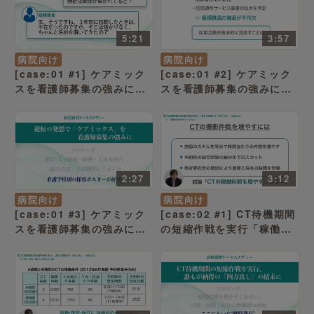
5:21
3:57
病院向け
病院向け
[case:01 #1] ケアミック
[case:01 #2] ケアミック
スを看護師募集の強みに
スを看護師募集の強みに
「課長一人で総務・経理・
「“総合看護”で求職者にア
人事を担当」（病院経営ケ
ピール」（病院経営ケース
ーススタディー ）
スタディー ）
2:27
3:12
病院向け
病院向け
[case:01 #3] ケアミック
[case:02 #1] CT待機期間
スを看護師募集の強みに
の短縮作戦を実行「稼働時
「看護学校別の採用ポスタ
間を増やすしかない」（病
ーが好評」（病院経営ケー
院経営ケーススタディー ）
ススタディー ）