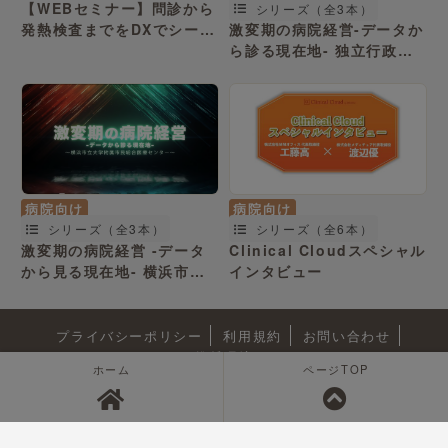
【WEBセミナー】問診から
シリーズ（全3本）
発熱検査までをDXでシーム
激変期の病院経営-データか
レスに
ら診る現在地- 独立行政法
Symview×nodocaが変え
人 国立病院機構 横浜医療
る発熱外来のワークフロー
センター
病院向け
病院向け
シリーズ（全6本）
シリーズ（全3本）
Clinical Cloudスペシャル
激変期の病院経営 -データ
インタビュー
から見る現在地- 横浜市立
大学附属 市民総合医療セン
ター
プライバシーポリシー
利用規約
お問い合わせ
推奨環境
ホーム
ページTOP
© 2019 - 2026 Doctorbook Inc.