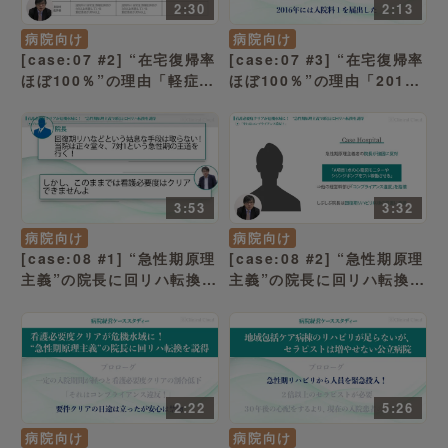
2:30
2:13
病院向け
病院向け
[case:07 #2] “在宅復帰率
[case:07 #3] “在宅復帰率
ほぼ100％”の理由「軽症、
ほぼ100％”の理由「2016
重症のバランスが大事」
年には入院料1を届け出し
（病院経営ケーススタディ
た」（病院経営ケーススタ
ー ）
ディー ）
3:53
3:32
病院向け
病院向け
[case:08 #1] “急性期原理
[case:08 #2] “急性期原理
主義”の院長に回リハ転換を
主義”の院長に回リハ転換を
説得「一定の入院期間が経
説得「それはコンプライア
つと看護必要度クリアの割
ンス違反！」（病院経営ケ
合低下 」（病院経営ケース
ーススタディー ）
スタディー ）
2:22
5:26
病院向け
病院向け