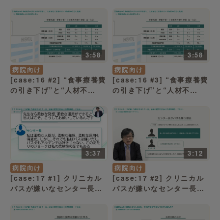
病床稼働率を優先する理事
足”で、栄養サポート加算も
長方針「昔はよかったシン
危機「値上げしたのに魚が
ドローム」（病院経営ケー
まずい！」（病院経営ケー
ススタディー）
ススタディー）
3:58
3:58
病院向け
病院向け
[case:16 #2] “食事療養費
[case:16 #3] “食事療養費
の引き下げ”と“人材不
の引き下げ”と“人材不
足”で、栄養サポート加算も
足”で、栄養サポート加算も
危機「多職種協働による栄
危機「中小病院に厳しい
養指導に注力」（病院経営
「専従」要件」（病院経営
ケーススタディー）
ケーススタディー）
3:37
3:12
病院向け
病院向け
[case:17 #1] クリニカル
[case:17 #2] クリニカル
パスが嫌いなセンター長、
パスが嫌いなセンター長、
治療の標準化に向けた一手
治療の標準化に向けた一手
とは？「投与日数7日と14
とは？「10年前の個別指導
日に二つの山」（病院経営
がトラウマに」（病院経営