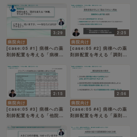
えていた」（病院経営ケー
まで勘案するとプラスへ」
ススタディー ）
（病院経営ケーススタディ
ー ）
3:29
2:25
病院向け
病院向け
[case:05 #1] 病棟への薬
[case:05 #2] 病棟への薬
剤師配置を考える「病棟薬
剤師配置を考える「調剤一
剤業務実施加算は中規模病
節の昔気質がネックに」
院の方が算定しやすい？」
（病院経営ケーススタディ
（病院経営ケーススタディ
ー ）
ー ）
2:15
2:56
病院向け
病院向け
[case:05 #3] 病棟への薬
[case:05 #4] 病棟への薬
剤師配置を考える「他院と
剤師配置を考える「薬剤部
比べてみると…」（病院経
助手2名で加算届出」（病院
営ケーススタディー ）
経営ケーススタディー ）