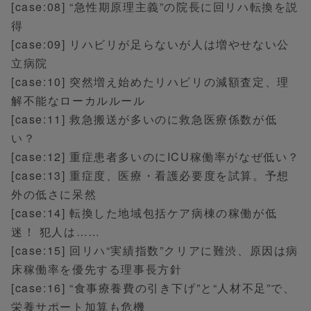
[case:08] “急性期原理主義”の院長に回リハ転換を説
得
[case:09] リハビリが足らないが人は増やせない公
立病院
[case:10] 突然増え始めたリハビリの減額査定、理
解不能なローカルルール
[case:11] 救急搬送が多いのに救急医療係数が低
い？
[case:12] 重症患者多いのにICU稼働率がなぜ低い？
[case:13] 重症度、医療・看護必要度を試算。予想
外の低さに呆然
[case:14] 転換した地域包括ケア病棟の稼働が低
迷！ 犯人は……
[case:15] 回リハ“実績指数”クリアに難渋、原因は病
床稼働率を優先する理事長方針
[case:16] “食事療養費の引き下げ”と“人材不足”で、
栄養サポート加算も危機