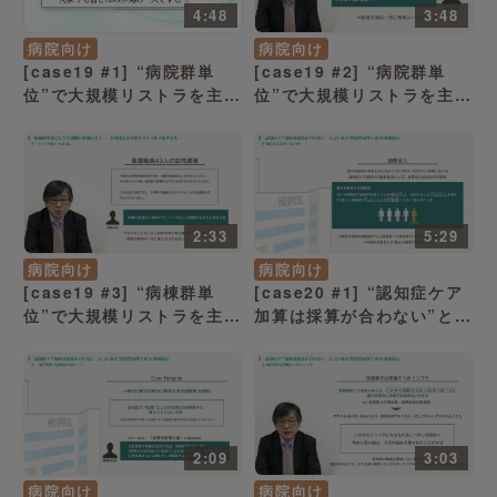
4:48
3:48
病院向け
病院向け
[case19 #1] “病院群単
[case19 #2] “病院群単
位”で大規模リストラを主
位”で大規模リストラを主
張、しかし……「使い勝手
張、しかし……「人件費減
の悪い病棟郡単位」（病院
の効果の方が大きいが…」
経営ケーススタディー）
（病院経営ケーススタディ
ー）
2:33
5:29
病院向け
病院向け
[case19 #3] “病棟群単
[case20 #1] “認知症ケア
位”で大規模リストラを主
加算は採算が合わない”と主
張、しかし……「“リストラ
張する事務部長「加算収入
返し”の羽目に」（病院経営
は多くないが……」（病院
ケーススタディー）
経営ケーススタディー）
2:09
3:03
病院向け
病院向け