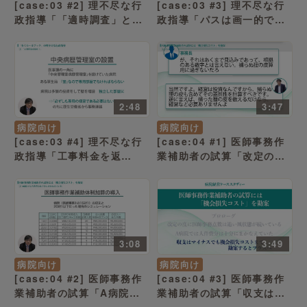
[case:03 #2] 理不尽な行
[case:03 #3] 理不尽な行
政指導「「適時調査」と
政指導「パスは画一的であ
「立入検査」の違いは？」
ってはならない」（病院経
（病院経営ケーススタディ
営ケーススタディー ）
ー ）
2:48
3:47
病院向け
病院向け
[case:03 #4] 理不尽な行
[case:04 #1] 医師事務作
政指導「工事料金を返
業補助者の試算「改定の度
せ！」（病院経営ケースス
に医師事務点数は追い風状
タディー ）
態が続いている」（病院経
営ケーススタディー ）
3:08
3:49
病院向け
病院向け
[case:04 #2] 医師事務作
[case:04 #3] 医師事務作
業補助者の試算「A病院で
業補助者の試算「収支はマ
は人件費分は十分にまかな
イナスでも機会損失コスト