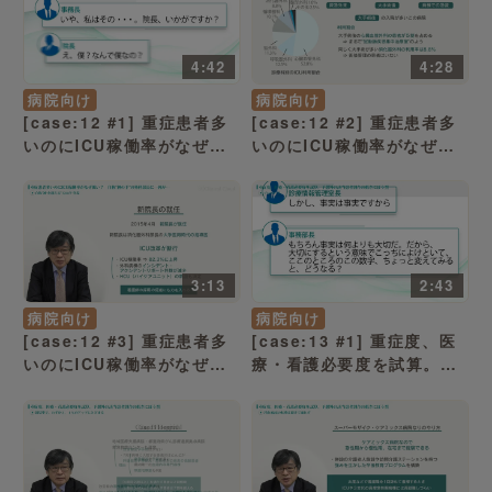
4:42
4:28
病院向け
病院向け
[case:12 #1] 重症患者多
[case:12 #2] 重症患者多
いのにICU稼働率がなぜ低
いのにICU稼働率がなぜ低
い？ 自称“神の手”の外科部
い？ 自称“神の手”の外科部
長に一因が…「7対1病棟の
長に一因が…「ICUは遠い
看護師の負担増大」（病院
から回診が面倒」（病院経
経営ケーススタディー）
営ケーススタディー）
3:13
2:43
病院向け
病院向け
[case:12 #3] 重症患者多
[case:13 #1] 重症度、医
いのにICU稼働率がなぜ低
療・看護必要度を試算。予
い？ 自称“神の手”の外科部
想外の低さに呆然「2016年
長に一因が…「自称“神”を
度改定による “重症度、医
超える“天の声”登場！」
療・看護必要度” の見直
（病院経営ケーススタディ
し」（病院経営ケーススタ
ー）
ディー）