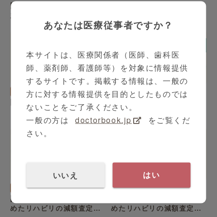
[case:08 #3] “急性期原理
[case:09 #1]リハビリが足
主義”の院長に回リハ転換を
らないが人は増やせない公
あなたは医療従事者ですか？
説得「要件クリアの目処は
立病院「急性期リハビリか
立ったが安心は禁物 」（病
ら人員を緊急投入！」（病
院経営ケーススタディー ）
院経営ケーススタディー ）
本サイトは、医療関係者（医師、歯科医
師、薬剤師、看護師等）を対象に情報提供
2:31
2:03
するサイトです。掲載する情報は、一般の
病院向け
病院向け
方に対する情報提供を目的としたものでは
[case:09 #2]リハビリが足
[case:09 #3]リハビリが足
ないことをご了承ください。
らないが人は増やせない公
らないが人は増やせない公
一般の方は
doctorbook.jp
をご覧くだ
立病院「2倍以上のセラピス
立病院「30年後の心配をす
トが必要」（病院経営ケー
るより、現在の入院患者の
さい。
ススタディー ）
ADL向上」（病院経営ケー
ススタディー ）
4:08
1:47
いいえ
はい
病院向け
病院向け
[case:10 #1] 突然増え始
[case:10 #2] 突然増え始
めたリハビリの減額査定、
めたリハビリの減額査定、