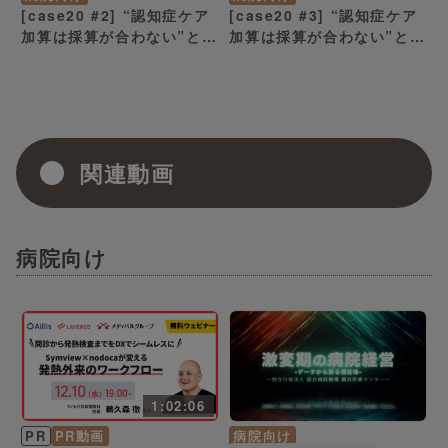
[case20 #2] “認知症ケア
[case20 #3] “認知症ケア
加算は採算が合わない”と主
加算は採算が合わない”と主
張する事務部長「加算単体
張する事務部長「加算要件
では利益が出ない！」（病
は整備すべきインフラ」
院経営ケーススタディー）
（病院経営ケーススタディ
ー）
関連動画
病院向け
1:02:06
PR
PR動画
病院向け