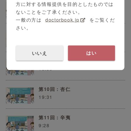
第7回：陳皮
方に対する情報提供を目的としたものでは
11:38
ないことをご了承ください。
一般の方は
doctorbook.jp
をご覧くだ
さい。
第8回：山梔子
12:04
いいえ
はい
第9回：紅花
13:56
第10回：杏仁
19:31
第11回：辛夷
9:28