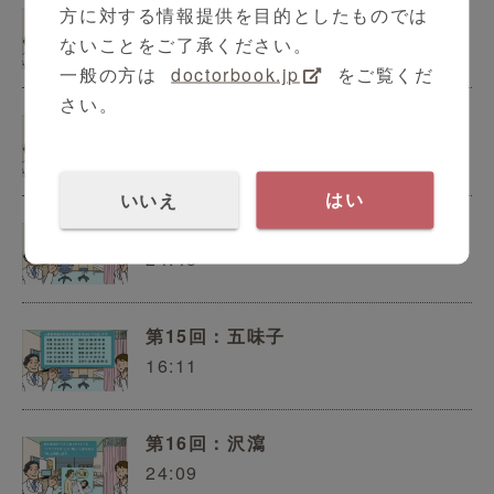
第12回：甘草
方に対する情報提供を目的としたものでは
27:42
ないことをご了承ください。
一般の方は
doctorbook.jp
をご覧くだ
さい。
第13回：柴胡
24:23
いいえ
はい
第14回：当帰
24:43
第15回：五味子
16:11
第16回：沢瀉
24:09