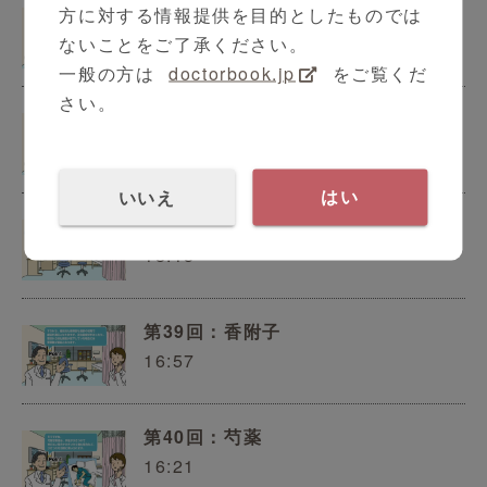
第36回：半夏
方に対する情報提供を目的としたものでは
19:02
ないことをご了承ください。
一般の方は
doctorbook.jp
をご覧くだ
さい。
第37回：生姜と乾姜
18:09
いいえ
はい
第38回：地黄
18:15
第39回：香附子
16:57
第40回：芍薬
16:21