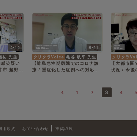
先生
4:12
9:21
雄祐 先生
クリクラVoice
亀谷 航平 先生
クリクラVoi
内感染疑い
【離島急性期病院でのコロナ診
【大都市圏
井市 越野
療 / 重症化した症例への対応状
状況 / 今
況 】沖縄県 石垣市 亀谷 航平
奈川県 横浜
先生
1
2
3
4
利用規約
お問い合わせ
推奨環境