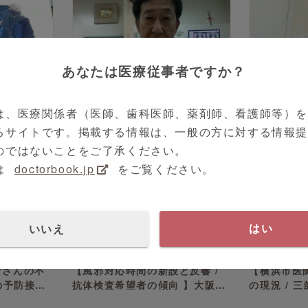
5:29
4:38
あなたは医療従事者ですか？
和弘 先生
クリクラVoice
津村 直幹 先生
クリクラVoi
た臨時外来
【独自のCOVID-19対応マニュ
【佐野市医
作成した防
アルの作成 / 時間区分診療の実
の現況 / 
は、医療関係者（医師、歯科医師、薬剤師、看護師等）
県 各務原
施】福岡県 久留米市 津村 直幹
園・こども
るサイトです。掲載する情報は、一般の方に対する情報
先生
佐野市 北川
のではないことをご了承ください。
は
doctorbook.jp
をご覧ください。
いいえ
はい
7:33
6:54
 節 先生
クリクラVoice
澤田 宏子 先生
クリクラVoi
者さんの不
【風邪対応時間の新設と反響 /
【横浜市医
の予防接種
抗体検査希望者の傾向 】大阪府
の現況 / 
】山口県 宇
大阪市 澤田 宏子 先生
子】神奈川県