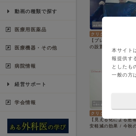
動画の種類で探す
医療用医薬品
クリクラVoice
永田 
【プレハブを利用し
の設置 / 黒マルチで
医療機器・その他
本サイト
護衣の着脱方法】岐阜
報提供す
市 永田 和弘 先生
病院情報
としたも
一般の方
経営サポート
学会情報
クリクラVoice
小早川
【見える化による患
安軽減の効果 / 今秋
への見解と対応状況 