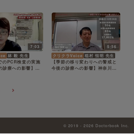
原 卓浩 先生
7:03
5:56
ce
林 毅 先生
クリクラVoice
稲村 恒明 先生
でのPCR検査の実施
【季節の移り変わりへの警戒と
後の診療への影響】神
今後の診療への影響】神奈川県
市 林 毅 先生
横浜市 稲村 恒明 先生
5
© 2019 - 2026 Doctorbook Inc.