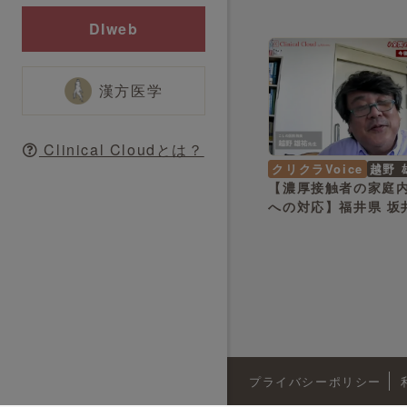
部市 小早川 節 先生
DIweb
漢方医学
Clinical Cloudとは？
クリクラVoice
越野 
【濃厚接触者の家庭
への対応】福井県 坂
雄祐 先生
プライバシーポリシー