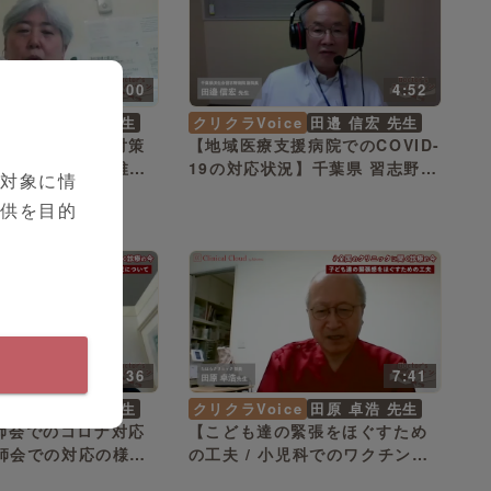
8:00
4:52
ce
北川 英子 先生
クリクラVoice
田邉 信宏 先生
師会での感染症対策
【地域医療支援病院でのCOVID-
学校・保育園・幼稚
19の対応状況】千葉県 習志野市
を対象に情
園への影響 】栃木県
田邉 信宏 先生
提供を目的
 英子 先生
5:36
7:41
ce
若栗 直子 先生
クリクラVoice
田原 卓浩 先生
師会でのコロナ対応
【こども達の緊張をほぐすため
三師会での対応の様
の工夫 / 小児科でのワクチン接
 横浜市 若栗 直子
種の重要性 】山口県 山口市 田