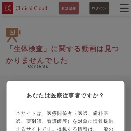
新規登録
ログイン
「生体検査」に関する動画は見つ
かりませんでした
Contents
さらに絞り込む
あなたは医療従事者ですか？
心電図・ホルター心電図
ベッドサイドモニター
血圧脈波
本サイトは、医療関係者（医師、歯科医
師、薬剤師、看護師等）を対象に情報提供
体組成計
骨密度測定装置
その他
するサイトです。掲載する情報は、一般の