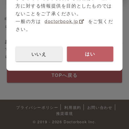
方に対する情報提供を目的としたものでは
ないことをご了承ください。
申し訳ありませんが、お探しのコンテンツは見つか
一般の方は
doctorbook.jp
をご覧くだ
りませんでした。
さい。
お手数ですが、PC画面左側のサイドバーまたは、ス
マートフォン画面右上のハンバーガーメニューよ
いいえ
はい
り、再度コンテンツの検索をお願いいたします。
TOPへ戻る
プライバシーポリシー
利用規約
お問い合わせ
推奨環境
© 2019 - 2026 Doctorbook Inc.