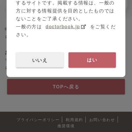
その他
するサイトです。掲載する情報は、一般の
方に対する情報提供を目的としたものでは
ないことをご了承ください。
一般の方は
doctorbook.jp
をご覧くだ
申し訳ありませんが、お探しのコンテンツは見つか
さい。
りませんでした。
お手数ですが、PC画面左側のサイドバーまたは、ス
いいえ
マートフォン画面右上のハンバーガーメニューよ
はい
り、再度コンテンツの検索をお願いいたします。
TOPへ戻る
プライバシーポリシー
利用規約
お問い合わせ
推奨環境