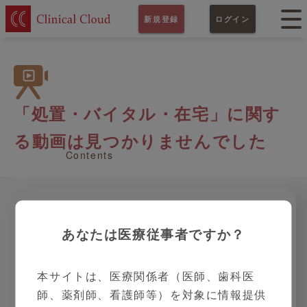
新規登録
ログイン
「処置・バイタル・在宅」に関す
る動画は見つかりませんでした
Contents
さらに絞り込む
あなたは医療従事者ですか？
遠隔診療関連
バルスオキシメーター
体温計
血圧計
輸液ポンプ
本サイトは、医療関係者（医師、歯科医
ネブライザー・吸引器
認知症関連
師、薬剤師、看護師等）を対象に情報提供