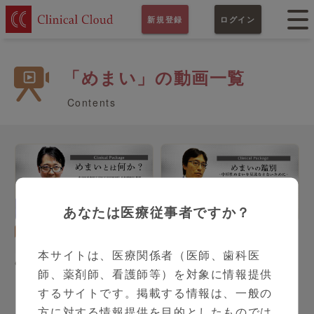
新規登録
ログイン
「めまい」の動画一覧
Contents
あなたは医療従事者ですか？
耳鼻咽喉科系疾患
内科
シリーズ（全3本）
シリーズ（全2本）
めまいの鑑別 -中枢性めま
本サイトは、医療関係者（医師、歯科医
めまいとは何か？
いを見逃さないために-
師、薬剤師、看護師等）を対象に情報提供
するサイトです。掲載する情報は、一般の
方に対する情報提供を目的としたものでは