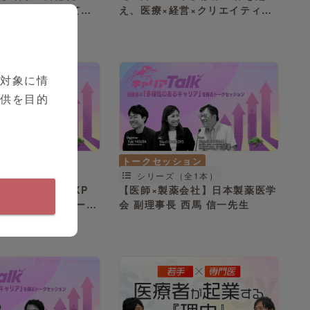
敗・転機」すべてを
え、医療×経営×クリエイティブ
任へ
へ。
を対象に情
提供を目的
ション
トークセッション
（全2本）
シリーズ（全1本）
ートアップ】TXP
【医師×製薬会社】日本製薬医学
l 医療プラットフォーム
会 副理事長 西馬 信一先生
藤 雅和先生