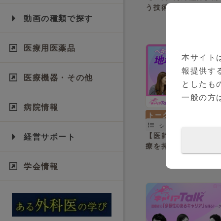
う技術が国境を超える
の現場から見た専門
動画の種類で探す
の本質
医療用医薬品
本サイト
報提供す
医療機器・その他
としたも
一般の方
病院情報
トークセッション
シリーズ（全3本）
【医師×へき地】へき
経営サポート
療を持続可能にする
学会情報