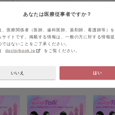
。日米2つ
ス】災害・教育・研究・現場を
「迷い・失
医キャリア
越えて"地域の人を診る"医師の
糧に教授就
あなたは医療従事者ですか？
実験
は、医療関係者（医師、歯科医師、薬剤師、看護師等）
るサイトです。掲載する情報は、一般の方に対する情報
のではないことをご了承ください。
は
doctorbook.jp
をご覧ください。
トークセッション
トークセッ
シリーズ（全3本）
シリーズ
地の地域医
【医師×官・民・学・医】データ
【医師×スタ
いいえ
はい
ための挑戦
と情熱で医療を動かす。官・
Medica
民・学・医、4つの現場から見た
事業本部 佐
日本の医療