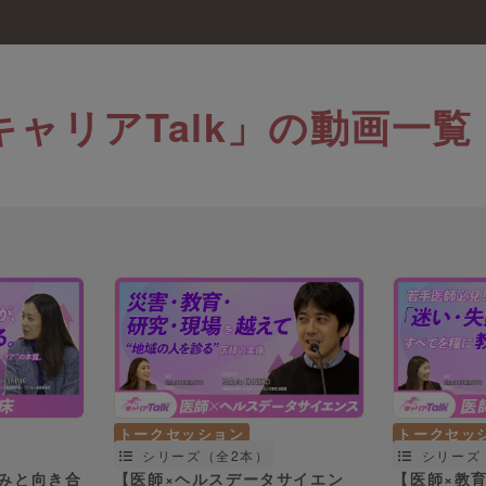
キャリアTalk」の動画一覧
トークセッション
トークセッ
シリーズ（全2本）
シリーズ
みと向き合
【医師×ヘルスデータサイエン
【医師×教