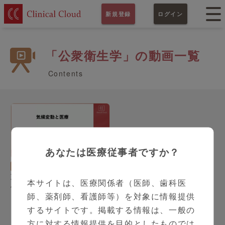
新規登録
ログイン
「公衆衛生学」の動画一覧
Contents
あなたは医療従事者ですか？
30:49
内科
橋爪 真弘 先生
東大の橋爪先生が語る「気
本サイトは、医療関係者（医師、歯科医
候変動による健康影響と医
師、薬剤師、看護師等）を対象に情報提供
療分野の対策」
するサイトです。掲載する情報は、一般の
方に対する情報提供を目的としたものでは