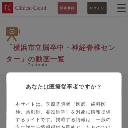
新規登録
ログイン
「横浜市立脳卒中・神経脊椎セン
ター」の動画一覧
Contents
あなたは医療従事者ですか？
本サイトは、医療関係者（医師、歯科医
師、薬剤師、看護師等）を対象に情報提供
脳神経内科
神経系疾患
するサイトです。掲載する情報は、一般の
シリーズ（全9本）
シリーズ（全2本）
方に対する情報提供を目的としたものでは