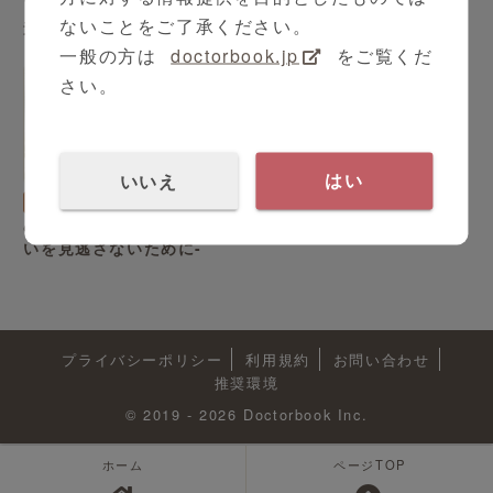
アルツハイマー型認知症関
認知症について
ないことをご了承ください。
連コンテンツ
一般の方は
doctorbook.jp
をご覧くだ
さい。
いいえ
はい
内科
シリーズ（全3本）
めまいの鑑別 -中枢性めま
いを見逃さないために-
プライバシーポリシー
利用規約
お問い合わせ
推奨環境
© 2019 - 2026 Doctorbook Inc.
ホーム
ページTOP