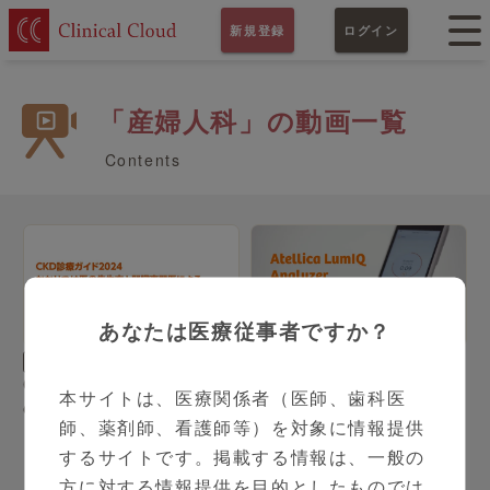
新規登録
ログイン
「産婦人科」の動画一覧
Contents
あなたは医療従事者ですか？
11:21
1:57
PR
内科
丸山 彰一 先生
PR
内科
CKD早期発見・診療のため
Atellica LumIQ製品紹介
本サイトは、医療関係者（医師、歯科医
の連携体制について
動画
師、薬剤師、看護師等）を対象に情報提供
するサイトです。掲載する情報は、一般の
方に対する情報提供を目的としたものでは