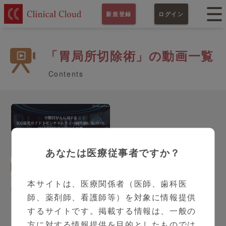
新規登録
ログイン
「胃局所切除術」の動画一覧
Contents
あなたは医療従事者ですか？
20:19
消化器外科
高橋直人 先生
センチネルリンパ節理論に
本サイトは、医療関係者（医師、歯科医
基づいた胃局所切除術ーSN
師、薬剤師、看護師等）を対象に情報提供
理論に基づく胃局所切除術
の有用性ー
するサイトです。掲載する情報は、一般の
方に対する情報提供を目的としたものでは